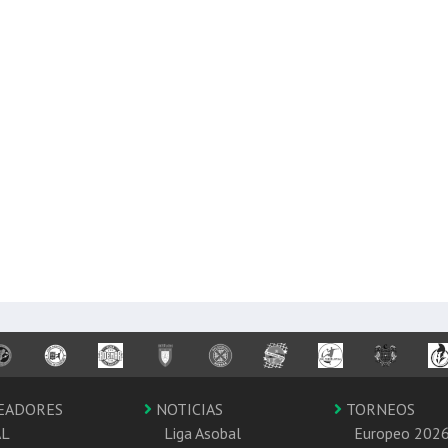
EADORES
NOTICIAS
TORNEOS
AL
Liga Asobal
Europeo 202