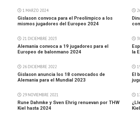
1 MARZO 2024
2
Gislason convoca para el Preolímpico a los
Din
mismos jugadores del Europeo 2024
com
21 DICIEMBRE 2023
30
Alemania convoca a 19 jugadores para el
Esp
Europeo de balonmano 2024
la 
26 DICIEMBRE 2022
1
Gislason anuncia los 18 convocados de
El 
Alemania para el Mundial 2023
jug
29 NOVIEMBRE 2021
17
Rune Dahmke y Sven Ehrig renuevan por THW
¿Ll
Kiel hasta 2024
Kie