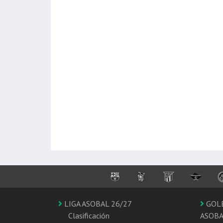
LIGA ASOBAL 26/27
GOL
Clasificación
ASOB