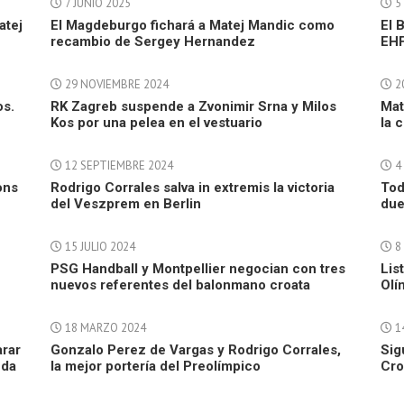
7 JUNIO 2025
5
atej
El Magdeburgo fichará a Matej Mandic como
El 
recambio de Sergey Hernandez
EHF
29 NOVIEMBRE 2024
2
os.
RK Zagreb suspende a Zvonimir Srna y Milos
Mat
Kos por una pelea en el vestuario
la 
12 SEPTIEMBRE 2024
4
ons
Rodrigo Corrales salva in extremis la victoria
Tod
del Veszprem en Berlin
due
15 JULIO 2024
8 
n
PSG Handball y Montpellier negocian con tres
Lis
nuevos referentes del balonmano croata
Olí
18 MARZO 2024
1
arar
Gonzalo Perez de Vargas y Rodrigo Corrales,
Sig
eda
la mejor portería del Preolímpico
Cro