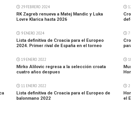
29 FEBRERO 2024
1
RK Zagreb renueva a Matej Mandic y Luka
Cro
Lovre Klarica hasta 2026
def
9 ENERO 2024
7
Lista definitiva de Croacia para el Europeo
Cro
2024. Primer rival de España en el torneo
par
19 ENERO 2022
1
Mirko Alilovic regresa a la selección croata
Mus
cuatro años despues
Hor
11 ENERO 2022
2
ca
Lista definitiva de Croacia para el Europeo de
Hor
balonmano 2022
el 