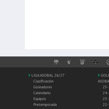
LIGA ASOBAL 26/27
GOL
Clasificación
ASOB
Goleadores
25-
Calendario
24-
Equipos
23-
Pretemporada
22-