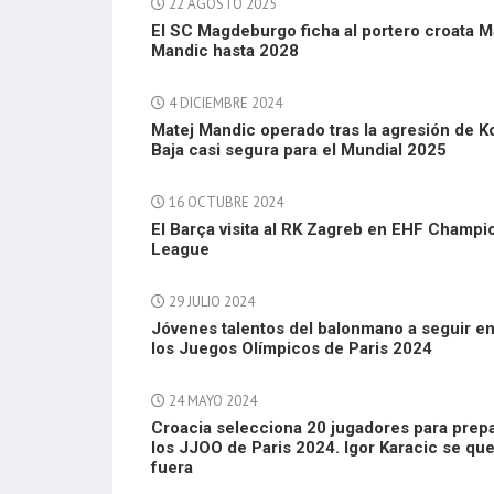
22 AGOSTO 2025
El SC Magdeburgo ficha al portero croata M
Mandic hasta 2028
4 DICIEMBRE 2024
Matej Mandic operado tras la agresión de K
Baja casi segura para el Mundial 2025
16 OCTUBRE 2024
El Barça visita al RK Zagreb en EHF Champi
League
29 JULIO 2024
Jóvenes talentos del balonmano a seguir e
los Juegos Olímpicos de Paris 2024
24 MAYO 2024
Croacia selecciona 20 jugadores para prep
los JJOO de Paris 2024. Igor Karacic se qu
fuera