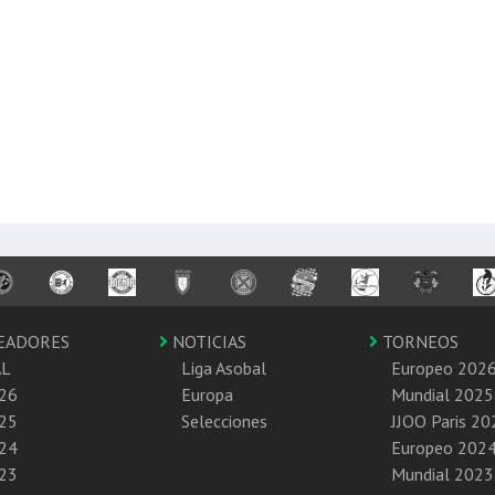
EADORES
NOTICIAS
TORNEOS
AL
Liga Asobal
Europeo 202
26
Europa
Mundial 2025
25
Selecciones
JJOO Paris 20
24
Europeo 202
23
Mundial 2023