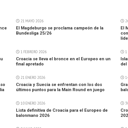
21 MAYO 2026
2
once
El Magdeburgo se proclama campeón de la
El 
Bundesliga 25/26
con
líde
1 FEBRERO 2026
1
su
Croacia se lleva el bronce en el Europeo en un
Isl
final apretado
del
21 ENERO 2026
1
aso
Croacia y Suecia se enfrentan con los dos
Gra
dia
últimos puntos para la Main Round en juego
bal
10 ENERO 2026
3
Lista definitiva de Croacia para el Europeo de
Cro
balonmano 2026
202