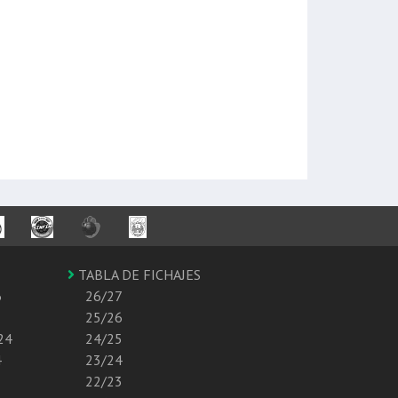
TABLA DE FICHAJES
6
26/27
25/26
24
24/25
4
23/24
22/23