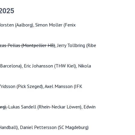
 2025
Norsten (Aalborg), Simon Moller (Fenix
cas Pellas (Montpellier HB)
, Jerry Tollbring (Ribe
Barcelona), Eric Johansson (THW Kiel), Nikola
fridsson (Pick Szeged), Axel Mansson (IFK
rg),
Lukas Sandell (Rhein-Neckar Löwen), Edwin
Handball), Daniel Pettersson (SC Magdeburg)