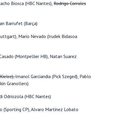
Nacho Biosca (HBC Nantes),
Rodrigo Corrales
Ian Barrufet (Barça)
tuttgart), Mario Nevado (Irudek Bidasoa
 Casado (Montpellier HB), Natan Suarez
Kielce),
Imanol Garciandia (Pick Szeged), Pablo
ikin Granollers)
ldi Odriozola (HBC Nantes)
ro (Sporting CP), Alvaro Martinez Lobato