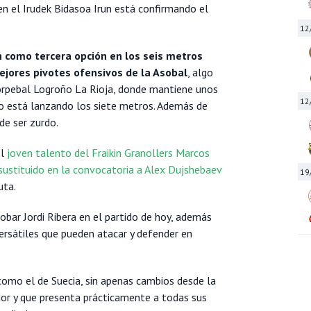
en el Irudek Bidasoa Irun está confirmando el
12
n como tercera opción en los seis metros
jores pivotes ofensivos de la Asobal
, algo
orpebal Logroño La Rioja, donde mantiene unos
12
no está lanzando los siete metros. Además de
de ser zurdo.
el
joven talento del Fraikin Granollers Marcos
a sustituido en la convocatoria a Alex Dujshebaev
19
uta.
bar Jordi Ribera en el partido de hoy, además
rsátiles que pueden atacar y defender en
como el de Suecia, sin apenas cambios desde la
or y que presenta prácticamente a todas sus