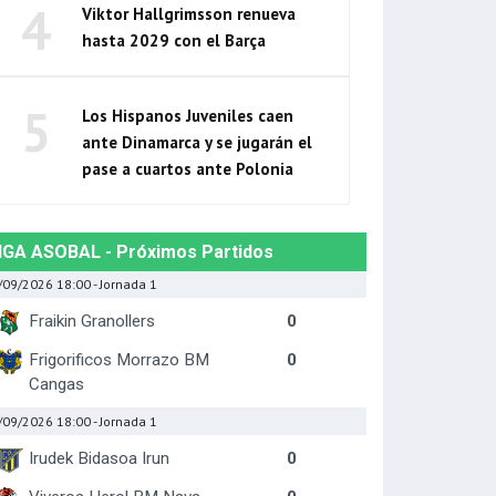
4
Viktor Hallgrimsson renueva
hasta 2029 con el Barça
5
Los Hispanos Juveniles caen
ante Dinamarca y se jugarán el
pase a cuartos ante Polonia
IGA ASOBAL - Próximos Partidos
/09/2026 18:00
- Jornada 1
Fraikin Granollers
0
Frigorificos Morrazo BM
0
Cangas
/09/2026 18:00
- Jornada 1
Irudek Bidasoa Irun
0