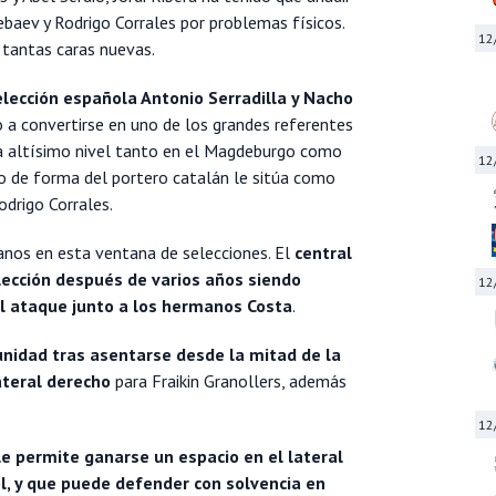
baev y Rodrigo Corrales por problemas físicos.
12
 tantas caras nuevas.
lección española Antonio Serradilla y Nacho
o a convertirse en uno de los grandes referentes
 a altísimo nivel tanto en el Magdeburgo como
12
o de forma del portero catalán le sitúa como
odrigo Corrales.
anos en esta ventana de selecciones. El
central
lección después de varios años siendo
12
el ataque junto a los hermanos Costa
.
nidad tras asentarse desde la mitad de la
ateral derecho
para Fraikin Granollers, además
12
e permite ganarse un espacio en el lateral
l, y que puede defender con solvencia en