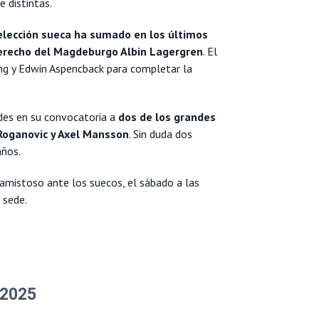
 distintas.
selección sueca ha sumado en los últimos
 derecho del Magdeburgo Albin Lagergren
. El
ing y Edwin Aspencback para completar la
es en su convocatoria a
dos de los grandes
Roganovic y Axel Mansson
. Sin duda dos
años.
 amistoso ante los suecos, el sábado a las
 sede.
 2025