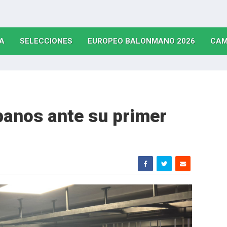
(CURRENT)
(CURRENT)
(CURRE
A
SELECCIONES
EUROPEO BALONMANO 2026
CAM
panos ante su primer