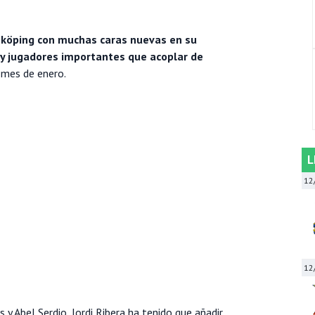
nköping con muchas caras nuevas en su
, y jugadores importantes que acoplar de
 mes de enero.
L
12
12
y Abel Serdio, Jordi Ribera ha tenido que añadir