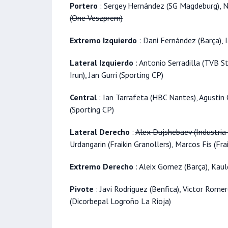
Portero
: Sergey Hernández (SG Magdeburg), 
(One Veszprem)
Extremo Izquierdo
: Dani Fernández (Barça), 
Lateral Izquierdo
: Antonio Serradilla (TVB S
Irun), Jan Gurri (Sporting CP)
Central
: Ian Tarrafeta (HBC Nantes), Agustin
(Sporting CP)
Lateral Derecho
:
Alex Dujshebaev (Industria 
Urdangarin (Fraikin Granollers), Marcos Fis (Fra
Extremo Derecho
: Aleix Gomez (Barça), Kau
Pivote
: Javi Rodriguez (Benfica), Victor Rome
(Dicorbepal Logroño La Rioja)