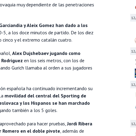
slovaquia muy dependiente de las penetraciones
12
Garciandia y Aleix Gomez han dado a los
0-5, a los doce minutos de partido. De los diez
o cinco y el extremo catalán cuatro.
12
pañol,
Alex Dujshebaev jugando como
i Rodriguez
en los seis metros, con los de
ando Gurich llamaba al orden a sus jugadores
12
ión española ha continuado incrementando su
 La
movilidad del central del Sporting de
eslovaca y los Hispanos se han marchado
gando también a los 5 goles.
 aprovechado para hacer pruebas,
Jordi Ribera
12
tor Romero en el doble pivote
, además de