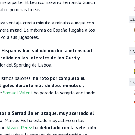
primera parte. El técnico navarro Fernando Gurich
atro primeras líneas.
12
cuya ventaja crecía minuto a minuto aunque con
imera mitad. La máxima de España llegaba a los
evo a sus jugadores.
s Hispanos han subido mucho la intensidad
12
 salida en los laterales de Jan Gurri y
or del Sporting de Lisboa.
hísimos balones,
ha roto por completo el
19
21 goles durante más de doce minutos
y
ue
Samuel Valent
ha parado la sangría anotando
os a Serradilla en ataque, muy acertado el
ía
, Marcos Fis ha estado muy activo en los
eon
Alvaro Perez
ha
debutado con la selección
do invitado a la semana de concentración en