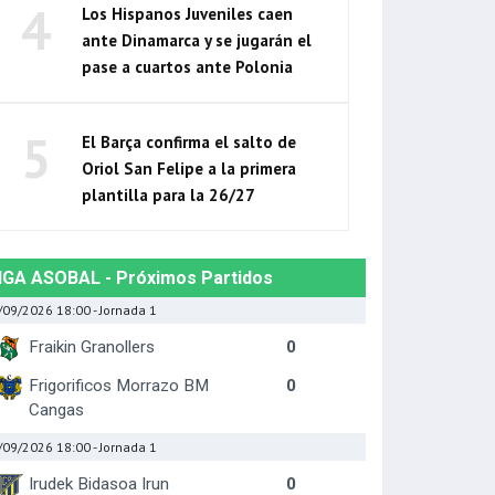
4
Los Hispanos Juveniles caen
ante Dinamarca y se jugarán el
pase a cuartos ante Polonia
5
El Barça confirma el salto de
Oriol San Felipe a la primera
plantilla para la 26/27
IGA ASOBAL - Próximos Partidos
/09/2026 18:00
- Jornada 1
Fraikin Granollers
0
Frigorificos Morrazo BM
0
Cangas
/09/2026 18:00
- Jornada 1
Irudek Bidasoa Irun
0