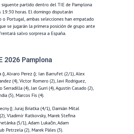
 siguente partido dentro del TIE de Pamplona
s 19:30 horas. El domingo disputarán
pto o Portugal, ambas selecciones han empatado
 que se jugarán la primera posición de grupo ante
frentará salvo sorpresa a España.
TIE 2026 Pamplona
(), Alvaro Perez (); Ian Barrufet (2/1), Alex
ndez (4), Victor Romero (2), Javi Rodriguez,
Serradilla (4), Jan Gurri (4), Agustin Casado (2),
ia (5), Marcos Fis (4).
ecny (); Juraj Briatka (4/1), Damián Mital
 (2), Vladimír Ratkovsky, Marek Stefina
 Smetánka (5/1), Adam Lukačin, Adam
ub Petrzela (2), Marek Páles (3).