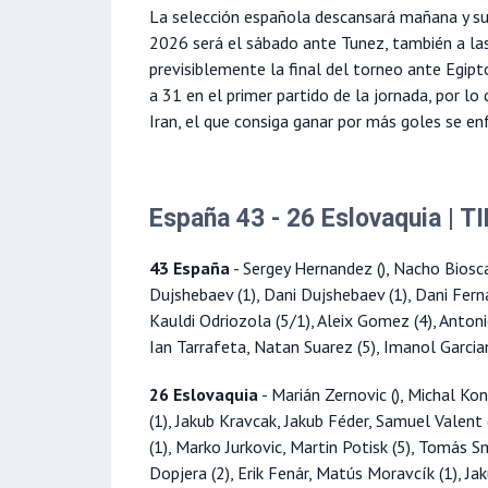
La selección española descansará mañana y su
2026 será el sábado ante Tunez, también a la
previsiblemente la final del torneo ante Egi
a 31 en el primer partido de la jornada, por lo
Iran, el que consiga ganar por más goles se en
España 43 - 26 Eslovaquia | 
43 España
- Sergey Hernandez (), Nacho Biosca 
Dujshebaev (1), Dani Dujshebaev (1), Dani Ferna
Kauldi Odriozola (5/1), Aleix Gomez (4), Antonio 
Ian Tarrafeta, Natan Suarez (5), Imanol Garciand
26 Eslovaquia
- Marián Zernovic (), Michal Kon
(1), Jakub Kravcak, Jakub Féder, Samuel Valent
(1), Marko Jurkovic, Martin Potisk (5), Tomás
Dopjera (2), Erik Fenár, Matús Moravcík (1), Jak