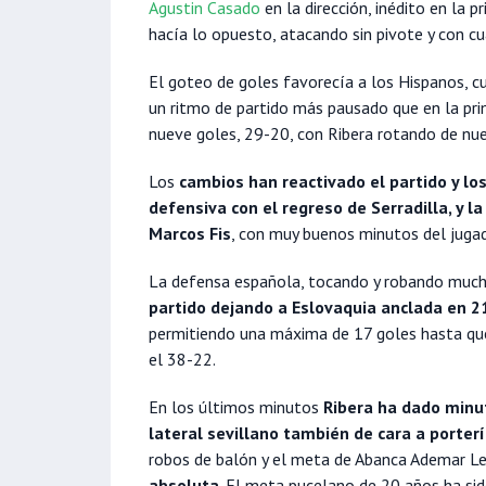
Agustin Casado
en la dirección, inédito en la 
hacía lo opuesto, atacando sin pivote y con cu
El goteo de goles favorecía a los Hispanos, 
un ritmo de partido más pausado que en la pr
nueve goles, 29-20, con Ribera rotando de nu
Los
cambios han reactivado el partido y lo
defensiva con el regreso de Serradilla, y la
Marcos Fis
, con muy buenos minutos del jugad
La defensa española, tocando y robando muc
partido dejando a Eslovaquia anclada en 
permitiendo una máxima de 17 goles hasta q
el 38-22.
En los últimos minutos
Ribera ha dado minut
lateral sevillano también de cara a porter
robos de balón y el meta de Abanca Ademar L
absoluta
. El meta pucelano de 20 años ha si