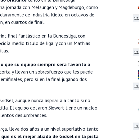
tima jornada con Melsungen y Magdeburgo, como
claramente de Industria Kielce en octavos de
12
ón, en cuartos de final.
int final fantástico en la Bundesliga, con
cidía medio título de liga, y con un Mathias
itas.
12
to que su equipo siempre será favorito a
s corta y llevan un sobresfuerzo que les puede
emifinales, pero sí en la final jugando dos
12
Gidsel, aunque nunca aspiraría a tanto si no
illa. El equipo de Jaron Siewert tiene un nucleo
alentos deslumbrantes.
12
arça, lleva dos años a un nivel superlativo tanto
 que es el mejor aliado de Gidsel en la pista