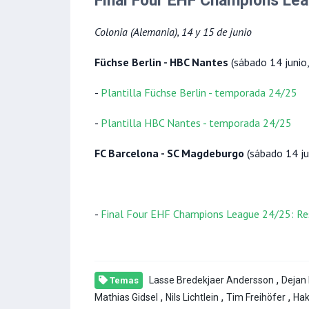
Final Four EHF Champions Le
Colonia (Alemania), 14 y 15 de junio
Füchse Berlin - HBC Nantes
(sábado 14 junio
-
Plantilla Füchse Berlin - temporada 24/25
-
Plantilla HBC Nantes - temporada 24/25
FC Barcelona - SC Magdeburgo
(sábado 14 ju
-
Final Four EHF Champions League 24/25: Res
,
Lasse Bredekjaer Andersson
Dejan 
Temas
,
,
,
Mathias Gidsel
Nils Lichtlein
Tim Freihöfer
Hak