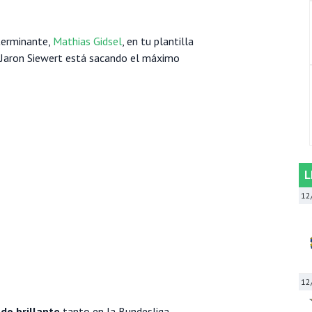
terminante,
Mathias Gidsel
, en tu plantilla
de Jaron Siewert está sacando el máximo
L
12
12
do brillante
tanto en la Bundesliga,