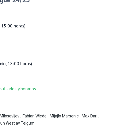
ague 24/25
, 15:00 horas)
nio, 18:00 horas)
ultados y horarios
,
,
,
,
Milosavljev
Fabian Wiede
Mijajlo Marsenic
Max Darj
un West av Teigum