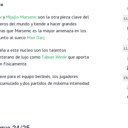
po
.
v
y
Mijajlo Marsenic
son la otra pieza clave del
12
teros del mundo y tiende a hacer grandes
ras que Marsenic es la mayor amenaza en los
 junto al sueco
Max Darj
.
12
ña a este nucleo son los talentos
eterano de lujo como
Fabian Wiede
que aporta
n físicamente.
ave para el equipo berlinés, los jugadores
19
cumulado y dos partidos de máxima intensidad