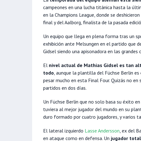
campeones en una lucha titánica hasta la úl
en la Champions League, donde se deshicieron 
final y del Aalborg, finalista de la pasada edici
Un equipo que llega en plena forma tras un spr
exhibición ante Melsungen en el partido que de
Gidsel siendo una apisonadora en las grandes c
El
nivel actual de Mathias Gidsel es tan al
todo
, aunque la plantilla del Füchse Berlin e
pesar mucho en esta Final Four. Quizás no en s
partidos en dos días.
Un Füchse Berlin que no solo basa su éxito en 
tuviera al mejor jugador del mundo en su plant
duro formado por cuatro jugadores, y varios t
El lateral izquierdo
Lasse Andersson
, ex del B
en ataque como en defensa. Un
jugador total