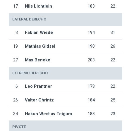
17
Nils Lichtlein
183
22
LATERAL DERECHO
3
Fabian Wiede
194
31
19
Mathias Gidsel
190
26
27
Max Beneke
203
22
EXTREMO DERECHO
6
Leo Prantner
178
22
26
Valter Chrintz
184
25
34
Hakun West av Teigum
188
23
PIVOTE