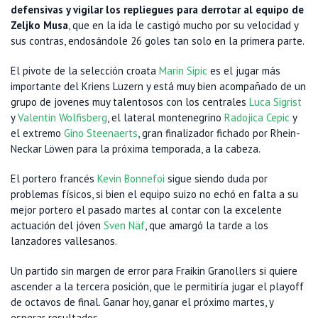
defensivas y vigilar los repliegues para derrotar al equipo de
Zeljko Musa
, que en la ida le castigó mucho por su velocidad y
sus contras, endosándole 26 goles tan solo en la primera parte.
El pivote de la selección croata
Marin Sipic
es el jugar más
importante del Kriens Luzern y está muy bien acompañado de un
grupo de jovenes muy talentosos con los centrales
Luca Sigrist
y
Valentin Wolfisberg
, el lateral montenegrino
Radojica Cepic
y
el extremo
Gino Steenaerts
, gran finalizador fichado por Rhein-
Neckar Löwen para la próxima temporada, a la cabeza.
El portero francés
Kevin Bonnefoi
sigue siendo duda por
problemas físicos, si bien el equipo suizo no echó en falta a su
mejor portero el pasado martes al contar con la excelente
actuación del jóven
Sven Näf
, que amargó la tarde a los
lanzadores vallesanos.
Un partido sin margen de error para Fraikin Granollers si quiere
ascender a la tercera posición, que le permitiría jugar el playoff
de octavos de final. Ganar hoy, ganar el próximo martes, y
esperar resultados.