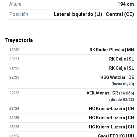
Altura
194 cm
Posición
Lateral Izquierdo (LI) | Central (CE)
Trayectoria
19/20
RK Rudar Pljevlja | MN
20/21
RK Celje | SL
21/22
RK Celje | SL
22/23
HSG Wetzlar | DE
(hasta
02/23
)
22/23
AEK Atenas | GR
(cesión)
(desde
02/23
)
23/24
HC Kriens-Luzern | CH
24/25
HC Kriens-Luzern | CH
25/26
HC Kriens-Luzern | CH
26/27
Gyori ETO KC | HU