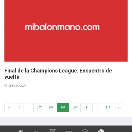
Final de la Champions League. Encuentro de
vuelta
31 MAYO 2009
<<
1
…
107
108
109
110
111
…
115
>>