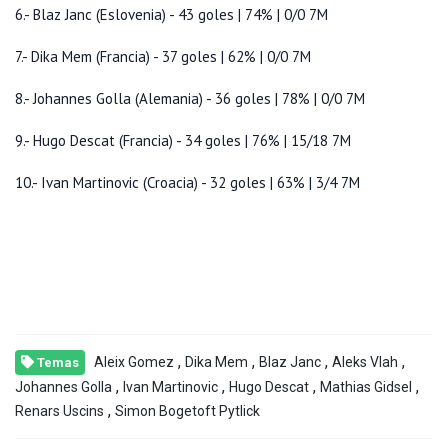
6.- Blaz Janc (Eslovenia) - 43 goles | 74% | 0/0 7M
7.- Dika Mem (Francia) - 37 goles | 62% | 0/0 7M
8.- Johannes Golla (Alemania) - 36 goles | 78% | 0/0 7M
9.- Hugo Descat (Francia) - 34 goles | 76% | 15/18 7M
10.- Ivan Martinovic (Croacia) - 32 goles | 63% | 3/4 7M
,
,
,
,
Aleix Gomez
Dika Mem
Blaz Janc
Aleks Vlah
Temas
,
,
,
,
Johannes Golla
Ivan Martinovic
Hugo Descat
Mathias Gidsel
,
Renars Uscins
Simon Bogetoft Pytlick