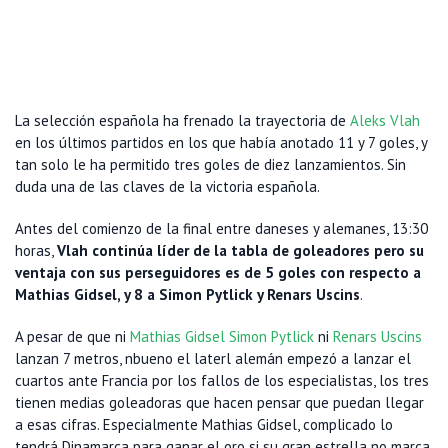
La selección española ha frenado la trayectoria de
Aleks Vlah
en los últimos partidos en los que había anotado 11 y 7 goles, y
tan solo le ha permitido tres goles de diez lanzamientos. Sin
duda una de las claves de la victoria española.
Antes del comienzo de la final entre daneses y alemanes, 13:30
horas,
Vlah continúa líder de la tabla de goleadores pero su
ventaja con sus perseguidores es de 5 goles con respecto a
Mathias Gidsel, y 8 a Simon Pytlick y Renars Uscins
.
A pesar de que ni
Mathias Gidsel
Simon Pytlick
ni
Renars Uscins
lanzan 7 metros, nbueno el laterl alemán empezó a lanzar el
cuartos ante Francia por los fallos de los especialistas, los tres
tienen medias goleadoras que hacen pensar que puedan llegar
a esas cifras. Especialmente Mathias Gidsel, complicado lo
tendrá Dinamarca para ganar el oro si su gran estrella no marca