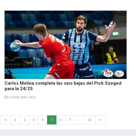
Carlos Molina completa las seis bajas del Pick Szeged
para la 24/25
27 MAYO 2024 | 14:15
<<
1
2
3
4
5
6
7
…
11
>>