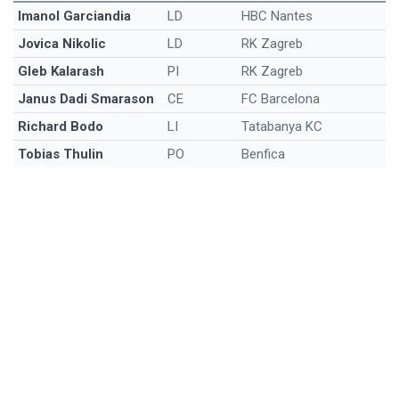
Imanol Garciandia
LD
HBC Nantes
Jovica Nikolic
LD
RK Zagreb
Gleb Kalarash
PI
RK Zagreb
Janus Dadi Smarason
CE
FC Barcelona
Richard Bodo
LI
Tatabanya KC
Tobias Thulin
PO
Benfica