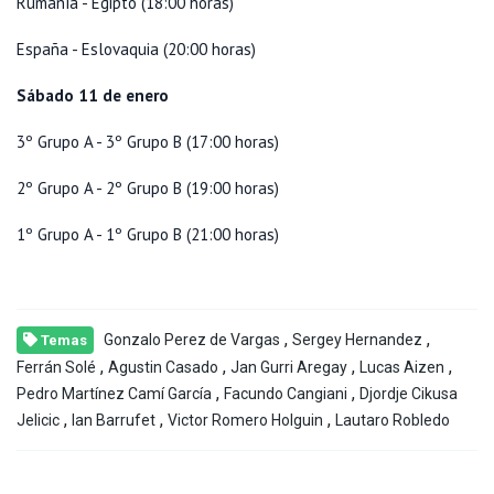
Rumanía - Egipto (18:00 horas)
España - Eslovaquia (20:00 horas)
Sábado 11 de enero
3º Grupo A - 3º Grupo B (17:00 horas)
2º Grupo A - 2º Grupo B (19:00 horas)
1º Grupo A - 1º Grupo B (21:00 horas)
,
,
Gonzalo Perez de Vargas
Sergey Hernandez
Temas
,
,
,
,
Ferrán Solé
Agustin Casado
Jan Gurri Aregay
Lucas Aizen
,
,
Pedro Martínez Camí García
Facundo Cangiani
Djordje Cikusa
,
,
,
Jelicic
Ian Barrufet
Victor Romero Holguin
Lautaro Robledo