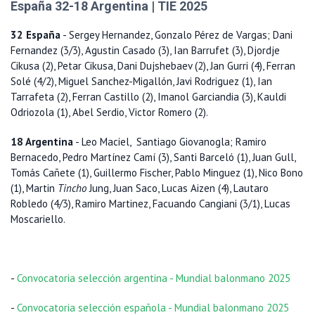
España 32-18 Argentina | TIE 2025
32 España
- Sergey Hernandez, Gonzalo Pérez de Vargas; Dani
Fernandez (3/3), Agustin Casado (3), Ian Barrufet (3), Djordje
Cikusa (2), Petar Cikusa, Dani Dujshebaev (2), Jan Gurri (4), Ferran
Solé (4/2), Miguel Sanchez-Migallón, Javi Rodriguez (1), Ian
Tarrafeta (2), Ferran Castillo (2), Imanol Garciandia (3), Kauldi
Odriozola (1), Abel Serdio, Victor Romero (2).
18 Argentina
- Leo Maciel, Santiago Giovanogla; Ramiro
Bernacedo, Pedro Martínez Camí (3), Santi Barceló (1), Juan Gull,
Tomás Cañete (1), Guillermo Fischer, Pablo Minguez (1), Nico Bono
(1), Martin
Tincho
Jung, Juan Saco, Lucas Aizen (4), Lautaro
Robledo (4/3), Ramiro Martinez, Facuando Cangiani (3/1), Lucas
Moscariello.
-
Convocatoria selección argentina - Mundial balonmano 2025
-
Convocatoria selección española - Mundial balonmano 2025