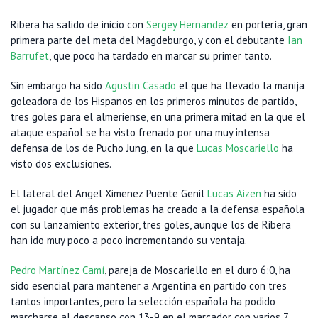
Ribera ha salido de inicio con
Sergey Hernandez
en portería, gran
primera parte del meta del Magdeburgo, y con el debutante
Ian
Barrufet
, que poco ha tardado en marcar su primer tanto.
Sin embargo ha sido
Agustin Casado
el que ha llevado la manija
goleadora de los Hispanos en los primeros minutos de partido,
tres goles para el almeriense, en una primera mitad en la que el
ataque español se ha visto frenado por una muy intensa
defensa de los de Pucho Jung, en la que
Lucas Moscariello
ha
visto dos exclusiones.
El lateral del Angel Ximenez Puente Genil
Lucas Aizen
ha sido
el jugador que más problemas ha creado a la defensa española
con su lanzamiento exterior, tres goles, aunque los de Ribera
han ido muy poco a poco incrementando su ventaja.
Pedro Martínez Camí
, pareja de Moscariello en el duro 6:0, ha
sido esencial para mantener a Argentina en partido con tres
tantos importantes, pero la selección española ha podido
marcharse al descanso con 13-9 en el marcador con varios 7