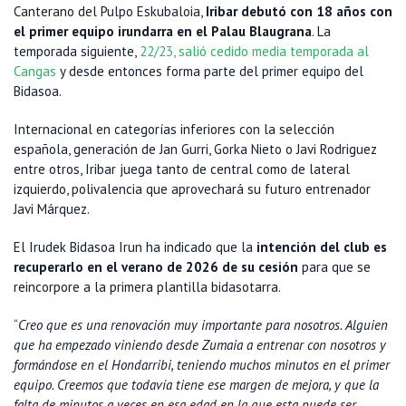
Canterano del Pulpo Eskubaloia,
Iribar debutó con 18 años con
el primer equipo irundarra en el Palau Blaugrana
. La
temporada siguiente,
22/23, salió cedido media temporada al
Cangas
y desde entonces forma parte del primer equipo del
Bidasoa.
Internacional en categorías inferiores con la selección
española, generación de Jan Gurri, Gorka Nieto o Javi Rodriguez
entre otros, Iribar juega tanto de central como de lateral
izquierdo, polivalencia que aprovechará su futuro entrenador
Javi Márquez.
El Irudek Bidasoa Irun ha indicado que la
intención del club es
recuperarlo en el verano de 2026 de su cesión
para que se
reincorpore a la primera plantilla bidasotarra.
“
Creo que es una renovación muy importante para nosotros. Alguien
que ha empezado viniendo desde Zumaia a entrenar con nosotros y
formándose en el Hondarribi, teniendo muchos minutos en el primer
equipo. Creemos que todavía tiene ese margen de mejora, y que la
falta de minutos a veces en esa edad en la que esta puede ser