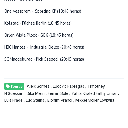
One Veszprem - Sporting CP (18:45 horas)
Kolstad - Füchse Berlin (18:45 horas)
Orlen Wisla Plock - GOG (18:45 horas)
HBC Nantes - Industria Kielce (20:45 horas)
SC Magdeburgo - Pick Szeged (20:45 horas)
,
,
Aleix Gomez
Ludovic Fabregas
Timothey
Temas
,
,
,
,
N'Guessan
Dika Mem
Ferrán Solé
Yahia Khaled Fathy Omar
,
,
,
Luis Frade
Luc Steins
Elohim Prandi
Mikkel Moller Lovkvist