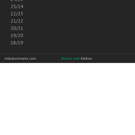
23/24
22/23
21/22
20/21
19/20
18/19
mibalonmano.com
diseño web
Kibbox