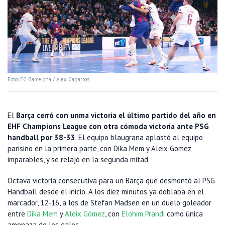
Foto: FC Barcelona / Alex Caparros
El
Barça cerró con unma victoria el último partido del año en
EHF Champions League con otra cómoda victoria ante PSG
handball por 38-33
. El equipo blaugrana aplastó al equipo
parisino en la primera parte, con Dika Mem y Aleix Gomez
imparables, y se relajó en la segunda mitad.
Octava victoria consecutiva para un Barça que desmontó al PSG
Handball desde el inicio. A los diez minutos ya doblaba en el
marcador, 12-16, a los de Stefan Madsen en un duelo goleador
entre
Dika Mem
y
Aleix Gómez
, con
Elohim Prandi
como única
amenaza de los galos.