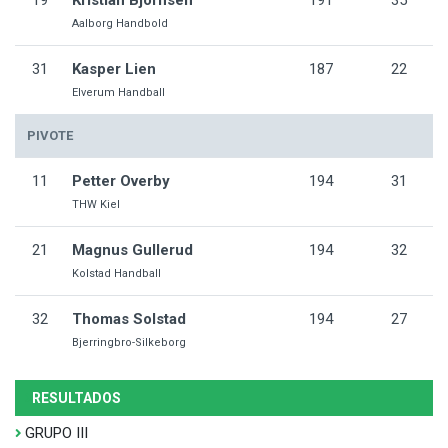
19
Kristian Bjornsen
191
35
Aalborg Handbold
31
Kasper Lien
187
22
Elverum Handball
PIVOTE
11
Petter Overby
194
31
THW Kiel
21
Magnus Gullerud
194
32
Kolstad Handball
32
Thomas Solstad
194
27
Bjerringbro-Silkeborg
RESULTADOS
GRUPO III