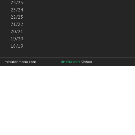
24/25
23/24
22/23
21/22
20/21
19/20
18/19
mibalonmano.com
diseño web
Kibbox