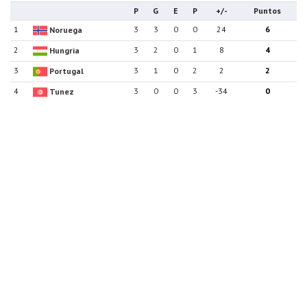
P
G
E
P
+/-
Puntos
1
3
3
0
0
24
6
Noruega
2
3
2
0
1
8
4
Hungria
3
3
1
0
2
2
2
Portugal
4
3
0
0
3
-34
0
Tunez