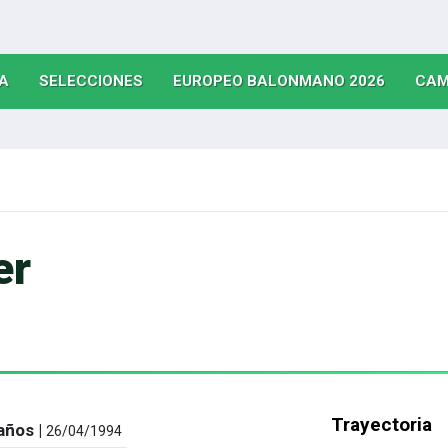
(CURRENT)
(CURRENT)
(CURRE
A
SELECCIONES
EUROPEO BALONMANO 2026
CAM
er
Trayectoria
años |
26/04/1994