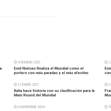
4 FEBRERO 2025
2
ia
Emil Nielsen finaliza el Mundial como el
Emi
portero con más paradas y el más efectivo
cie
17 ENERO 2025
1
Italia hace historia con su clasificación para la
Fra
Main Round del Mundial
Mun
6 NOVIEMBRE 2024
3