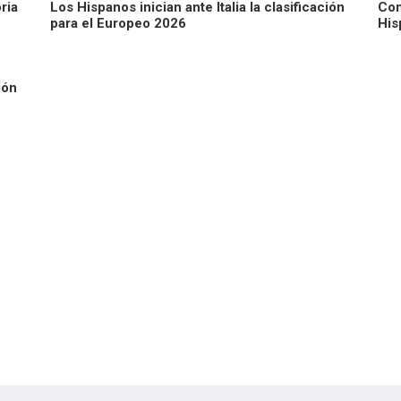
oria
Los Hispanos inician ante Italia la clasificación
Con
para el Europeo 2026
His
ión