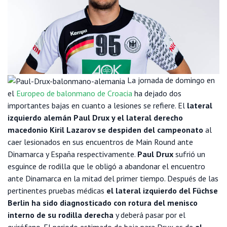
La jornada de domingo en
el
Europeo de balonmano de Croacia
ha dejado dos
importantes bajas en cuanto a lesiones se refiere. El
lateral
izquierdo alemán Paul Drux y el lateral derecho
macedonio Kiril Lazarov se despiden del campeonato
al
caer lesionados en sus encuentros de Main Round ante
Dinamarca y España respectivamente.
Paul Drux
sufrió un
esguince de rodilla que le obligó a abandonar el encuentro
ante Dinamarca en la mitad del primer tiempo. Después de las
pertinentes pruebas médicas
el lateral izquierdo del Füchse
Berlin ha sido diagnosticado con rotura del menisco
interno de su rodilla derecha
y deberá pasar por el
quirófano. El periodo estimado de baja para Drux es de
al