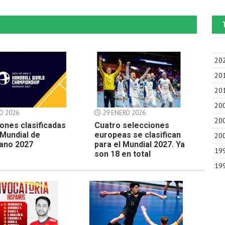
20
20
20
20
O 2026
29 ENERO 2026
20
ones clasificadas
Cuatro selecciones
 Mundial de
europeas se clasifican
20
ano 2027
para el Mundial 2027. Ya
19
son 18 en total
19