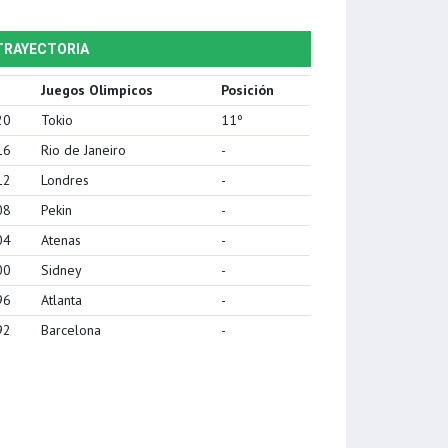
TRAYECTORIA
Juegos Olimpicos
Posición
20
Tokio
11º
16
Rio de Janeiro
-
12
Londres
-
08
Pekin
-
04
Atenas
-
00
Sidney
-
96
Atlanta
-
92
Barcelona
-