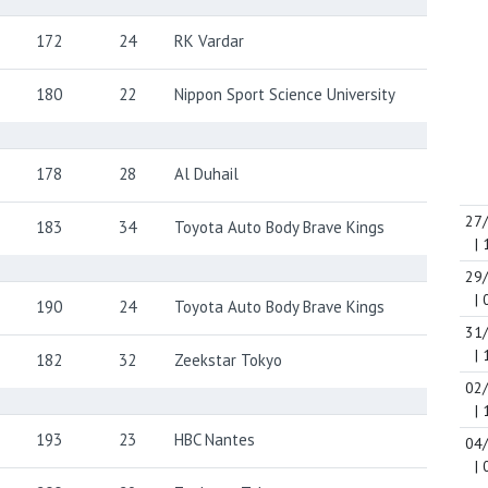
172
24
RK Vardar
180
22
Nippon Sport Science University
178
28
Al Duhail
27
183
34
Toyota Auto Body Brave Kings
| 
29
| 
190
24
Toyota Auto Body Brave Kings
31
| 
182
32
Zeekstar Tokyo
02
| 
193
23
HBC Nantes
04
| 