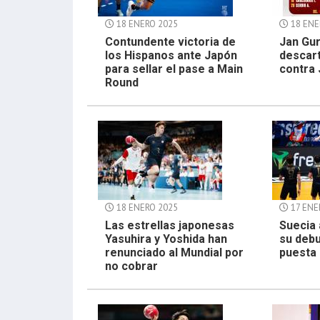
18 ENERO 2025
18 ENE
Contundente victoria de
Jan Gur
los Hispanos ante Japón
descart
para sellar el pase a Main
contra
Round
18 ENERO 2025
17 ENE
Las estrellas japonesas
Suecia 
Yasuhira y Yoshida han
su debu
renunciado al Mundial por
puesta 
no cobrar