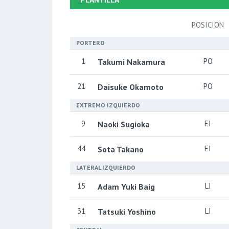
PLANTILLA
POSICION
PORTERO
1
PO
Takumi Nakamura
21
PO
Daisuke Okamoto
EXTREMO IZQUIERDO
9
EI
Naoki Sugioka
44
EI
Sota Takano
LATERAL IZQUIERDO
15
LI
Adam Yuki Baig
31
LI
Tatsuki Yoshino