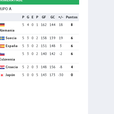
RIMERA FASE
RUPO A
P
G
E
P
GF
GC
+/-
Puntos
5
4
0
1
162
144
18
8
Alemania
Suecia
5
3
0
2
158
139
19
6
España
5
3
0
2
151
148
3
6
5
3
0
2
140
142
-2
6
Eslovenia
Croacia
5
2
0
3
148
156
-8
4
Japón
5
0
0
5
143
173
-30
0