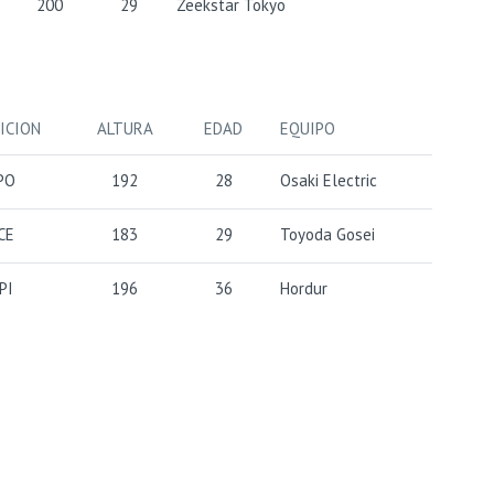
200
29
Zeekstar Tokyo
ICION
ALTURA
EDAD
EQUIPO
PO
192
28
Osaki Electric
CE
183
29
Toyoda Gosei
PI
196
36
Hordur