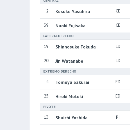
CENTRAL
2
CE
Kosuke Yasuhira
39
CE
Naoki Fujisaka
LATERAL DERECHO
19
LD
Shinnosuke Tokuda
20
LD
Jin Watanabe
EXTREMO DERECHO
4
ED
Tomoya Sakurai
25
ED
Hiroki Motoki
PIVOTE
13
PI
Shuichi Yoshida