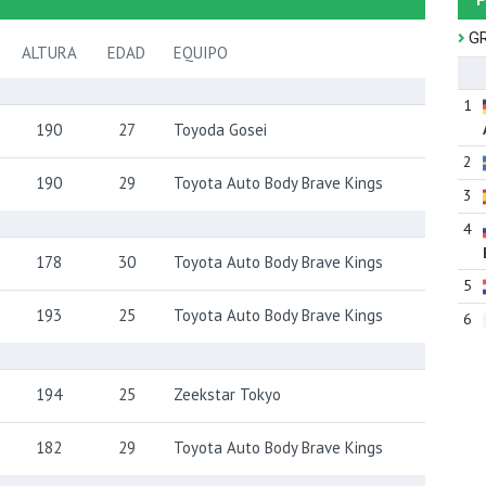
P
G
ALTURA
EDAD
EQUIPO
1
190
27
Toyoda Gosei
2
190
29
Toyota Auto Body Brave Kings
3
4
178
30
Toyota Auto Body Brave Kings
5
193
25
Toyota Auto Body Brave Kings
6
194
25
Zeekstar Tokyo
182
29
Toyota Auto Body Brave Kings