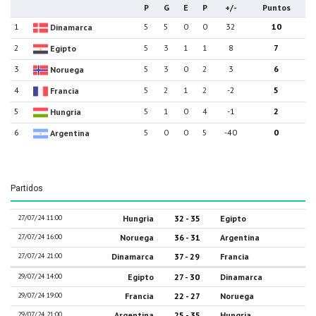
P
G
E
P
+/-
Puntos
1
5
5
0
0
32
10
Dinamarca
2
5
3
1
1
8
7
Egipto
3
5
3
0
2
3
6
Noruega
4
5
2
1
2
-2
5
Francia
5
5
1
0
4
-1
2
Hungria
6
5
0
0
5
-40
0
Argentina
Partidos
27/07/24 11:00
Hungria
32 - 35
Egipto
27/07/24 16:00
Noruega
36 - 31
Argentina
27/07/24 21:00
Dinamarca
37 - 29
Francia
29/07/24 14:00
Egipto
27 - 30
Dinamarca
29/07/24 19:00
Francia
22 - 27
Noruega
29/07/24 21:00
Argentina
25 - 35
Hungria