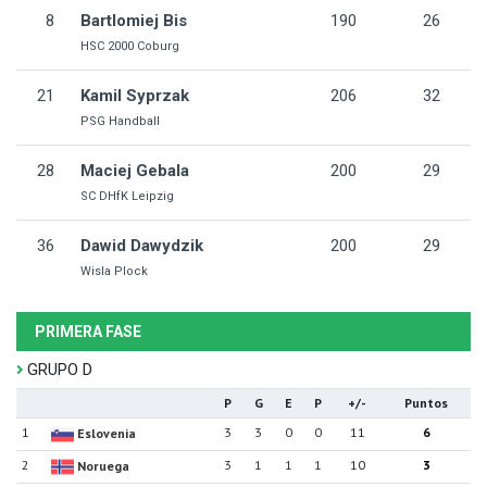
8
Bartlomiej Bis
190
26
HSC 2000 Coburg
21
Kamil Syprzak
206
32
PSG Handball
28
Maciej Gebala
200
29
SC DHfK Leipzig
36
Dawid Dawydzik
200
29
Wisla Plock
PRIMERA FASE
GRUPO D
P
G
E
P
+/-
Puntos
1
3
3
0
0
11
6
Eslovenia
2
3
1
1
1
10
3
Noruega