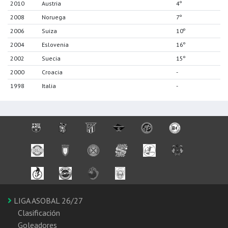
2010
Austria
4º
2008
Noruega
7º
2006
Suiza
10º
2004
Eslovenia
16º
2002
Suecia
15º
2000
Croacia
-
1998
Italia
-
LIGA ASOBAL 26/27
Clasificación
Goleadores