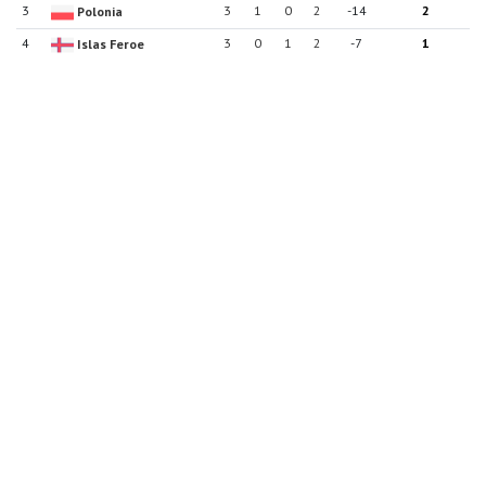
3
3
1
0
2
-14
2
Polonia
4
3
0
1
2
-7
1
Islas Feroe