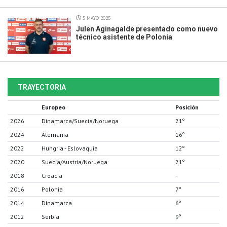
5 MAYO 2025
Julen Aginagalde presentado como nuevo
técnico asistente de Polonia
TRAYECTORIA
Europeo
Posición
2026
Dinamarca/Suecia/Noruega
21º
2024
Alemania
16º
2022
Hungria - Eslovaquia
12º
2020
Suecia/Austria/Noruega
21º
2018
Croacia
-
2016
Polonia
7º
2014
Dinamarca
6º
2012
Serbia
9º