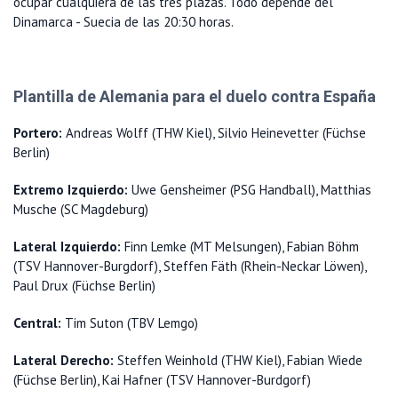
ocupar cualquiera de las tres plazas. Todo depende del
Dinamarca - Suecia de las 20:30 horas.
Plantilla de Alemania para el duelo contra España
Portero:
Andreas Wolff (THW Kiel), Silvio Heinevetter (Füchse
Berlin)
Extremo Izquierdo:
Uwe Gensheimer (PSG Handball), Matthias
Musche (SC Magdeburg)
Lateral Izquierdo:
Finn Lemke (MT Melsungen), Fabian Böhm
(TSV Hannover-Burgdorf), Steffen Fäth (Rhein-Neckar Löwen),
Paul Drux (Füchse Berlin)
Central:
Tim Suton (TBV Lemgo)
Lateral Derecho:
Steffen Weinhold (THW Kiel), Fabian Wiede
(Füchse Berlin), Kai Hafner (TSV Hannover-Burdgorf)