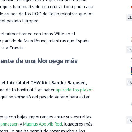
hoques han finalizado con una victoria para cada
de grupos de los JJOO de Tokio mientras que los
12
del pasado Europeo.
 el primer torneo con Jonas Wille en el
mo partido de Main Round, mientras que España
te a Francia.
12
rente de una Noruega más
s el lateral del THW Kiel Sander Sagosen
,
12
ma de lo habitual tras haber
apurado los plazos
 que se sometió del pasado verano para estar
nta con bajas importantes entre sus estrellas.
12
hannessen
y
Magnus Abelvik Rod
, jugadores más
neos, lo que ha permitido rotar mucho a los