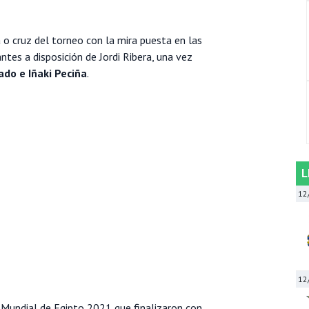
 o cruz del torneo con la mira puesta en las
antes a disposición de Jordi Ribera, una vez
do e Iñaki Peciña
.
L
12
12
l Mundial de Egipto 2021 que finalizaron con