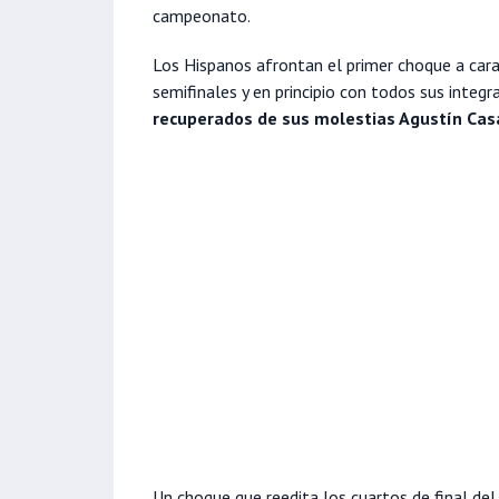
campeonato.
Los Hispanos afrontan el primer choque a cara
semifinales y en principio con todos sus integr
recuperados de sus molestias Agustín Casa
Un choque que reedita los cuartos de final de