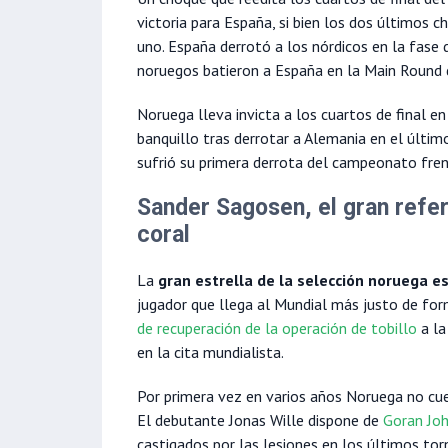
victoria para España, si bien los dos últimos c
uno. España derrotó a los nórdicos en la fase 
noruegos batieron a España en la Main Round 
Noruega lleva invicta a los cuartos de final en
banquillo tras derrotar a Alemania en el últi
sufrió su primera derrota del campeonato fren
Sander Sagosen, el gran refe
coral
La
gran estrella de la selección noruega e
jugador que llega al Mundial más justo de for
de recuperación de la operación de tobillo
a la
en la cita mundialista.
Por primera vez en varios años Noruega no cue
El debutante Jonas Wille dispone de
Goran Jo
castigados por las lesiones en los últimos tor