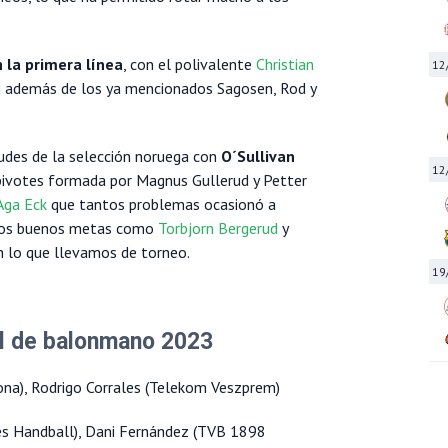
 la primera línea
, con el polivalente
Christian
12
d
además de los ya mencionados Sagosen, Rod y
udes de la selección noruega con
O´Sullivan
12
 pivotes formada por Magnus Gullerud y Petter
Aga Eck
que tantos problemas ocasionó a
 dos buenos metas como
Torbjorn Bergerud
y
n lo que llevamos de torneo.
19
al de balonmano 2023
ona), Rodrigo Corrales (Telekom Veszprem)
es Handball), Dani Fernández (TVB 1898