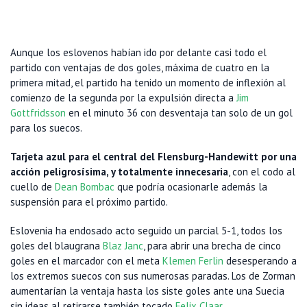
Aunque los eslovenos habían ido por delante casi todo el
partido con ventajas de dos goles, máxima de cuatro en la
primera mitad, el partido ha tenido un momento de inflexión al
comienzo de la segunda por la expulsión directa a
Jim
Gottfridsson
en el minuto 36 con desventaja tan solo de un gol
para los suecos.
Tarjeta azul para el central del Flensburg-Handewitt por una
acción peligrosísima, y totalmente innecesaria
, con el codo al
cuello de
Dean Bombac
que podría ocasionarle además la
suspensión para el próximo partido.
Eslovenia ha endosado acto seguido un parcial 5-1, todos los
goles del blaugrana
Blaz Janc
, para abrir una brecha de cinco
goles en el marcador con el meta
Klemen Ferlin
desesperando a
los extremos suecos con sus numerosas paradas. Los de Zorman
aumentarían la ventaja hasta los siste goles ante una Suecia
sin ideas al retirarse también tocado
Felix Claar
.