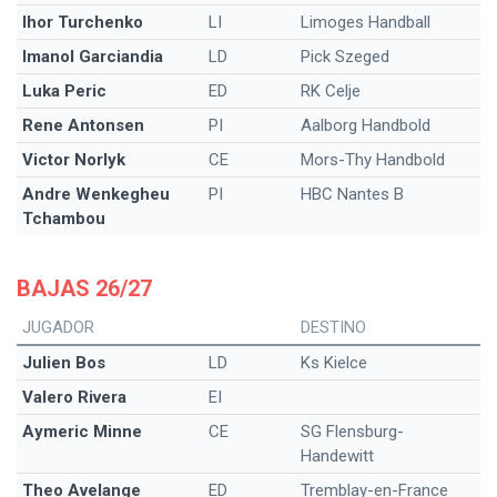
Ihor Turchenko
LI
Limoges Handball
Imanol Garciandia
LD
Pick Szeged
Luka Peric
ED
RK Celje
Rene Antonsen
PI
Aalborg Handbold
Victor Norlyk
CE
Mors-Thy Handbold
Andre Wenkegheu
PI
HBC Nantes B
Tchambou
BAJAS 26/27
JUGADOR
DESTINO
Julien Bos
LD
Ks Kielce
Valero Rivera
EI
Aymeric Minne
CE
SG Flensburg-
Handewitt
Theo Avelange
ED
Tremblay-en-France