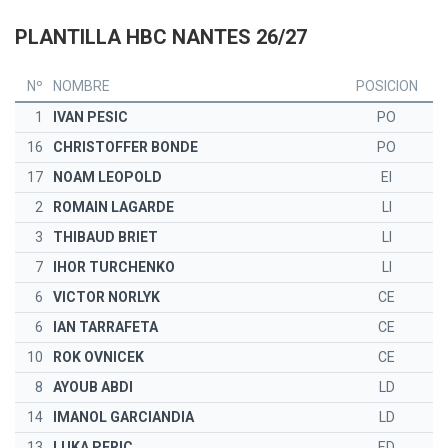
PLANTILLA HBC NANTES 26/27
Nº
NOMBRE
POSICION
1
IVAN PESIC
PO
16
CHRISTOFFER BONDE
PO
17
NOAM LEOPOLD
EI
2
ROMAIN LAGARDE
LI
3
THIBAUD BRIET
LI
7
IHOR TURCHENKO
LI
6
VICTOR NORLYK
CE
6
IAN TARRAFETA
CE
10
ROK OVNICEK
CE
8
AYOUB ABDI
LD
14
IMANOL GARCIANDIA
LD
13
LUKA PERIC
ED