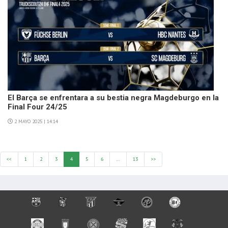
El Barça se enfrentara a su bestia negra Magdeburgo en la
Final Four 24/25
2 MAYO 2025 | 14:14
<<
1
2
3
4
5
6
…
13
>>