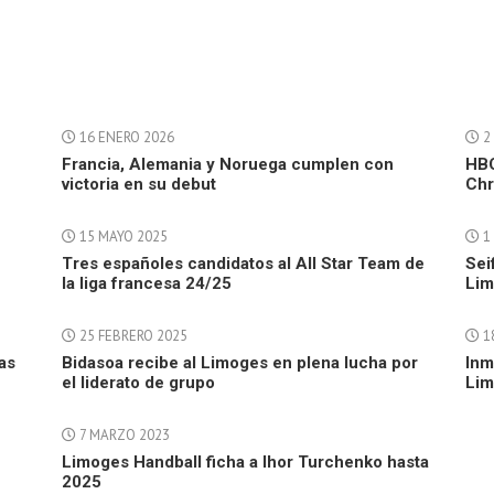
16 ENERO 2026
2 
Francia, Alemania y Noruega cumplen con
HBC
victoria en su debut
Chr
15 MAYO 2025
1 
Tres españoles candidatos al All Star Team de
Sei
la liga francesa 24/25
Lim
25 FEBRERO 2025
1
ras
Bidasoa recibe al Limoges en plena lucha por
Inm
el liderato de grupo
Li
7 MARZO 2023
Limoges Handball ficha a Ihor Turchenko hasta
2025