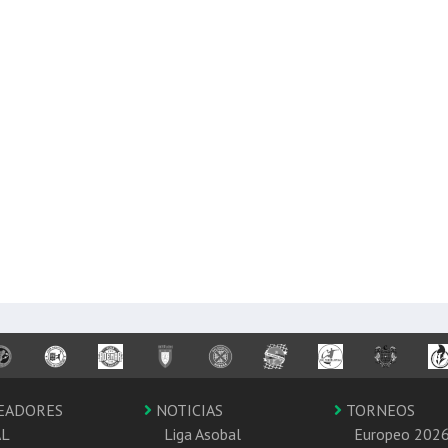
EADORES
NOTICIAS
TORNEOS
AL
Liga Asobal
Europeo 202