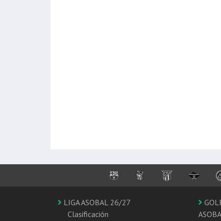
LIGA ASOBAL 26/27
GOL
Clasificación
ASOB