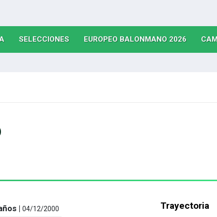
(CURRENT)
(CURRENT)
(CURRE
A
SELECCIONES
EUROPEO BALONMANO 2026
CAM
o
Trayectoria
años |
04/12/2000