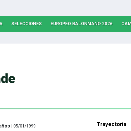
(CURRENT)
(CURRENT)
(CURRE
A
SELECCIONES
EUROPEO BALONMANO 2026
CAM
nde
Trayectoria
años |
05/01/1999