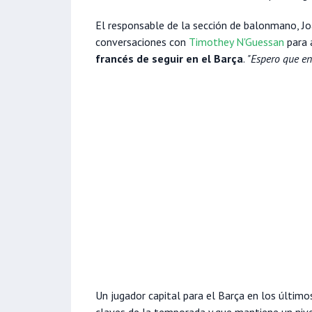
El responsable de la sección de balonmano, J
conversaciones con
Timothey N'Guessan
para 
francés de seguir en el Barça
.
"Espero que en
Un jugador capital para el Barça en los últi
claves de la temporada y que mantiene un nive