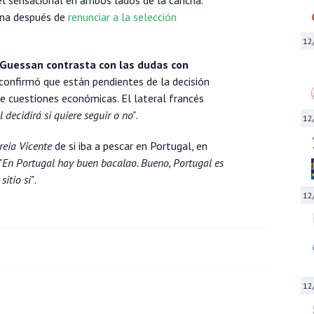
ana después de
renunciar a la selección
12
'Guessan contrasta con las dudas con
a confirmó que están pendientes de la decisión
de cuestiones económicas. El lateral francés
él decidirá si quiere seguir o no"
.
12
reia Vicente
de si iba a pescar en Portugal, en
"En Portugal hay buen bacalao. Bueno, Portugal es
itio si"
.
12
12