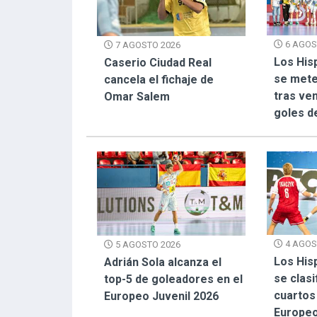
6 AGOS
7 AGOSTO 2026
Los His
Caserio Ciudad Real
se mete
cancela el fichaje de
tras ven
Omar Salem
goles d
4 AGOS
5 AGOSTO 2026
Los His
Adrián Sola alcanza el
se clasi
top-5 de goleadores en el
cuartos 
Europeo Juvenil 2026
Europeo