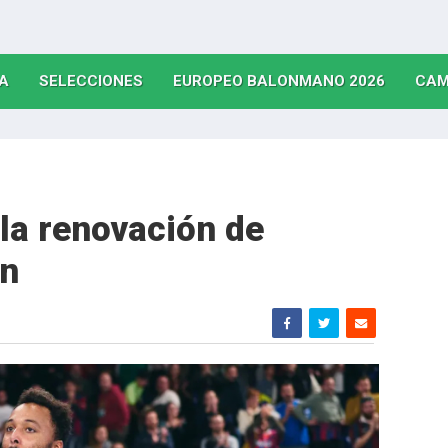
(CURRENT)
(CURRENT)
(CURRE
A
SELECCIONES
EUROPEO BALONMANO 2026
CAM
 la renovación de
an