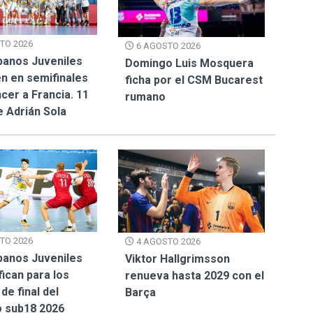
TO 2026
6 AGOSTO 2026
panos Juveniles
Domingo Luis Mosquera
n en semifinales
ficha por el CSM Bucarest
cer a Francia. 11
rumano
e Adrián Sola
TO 2026
4 AGOSTO 2026
panos Juveniles
Viktor Hallgrimsson
fican para los
renueva hasta 2029 con el
de final del
Barça
 sub18 2026