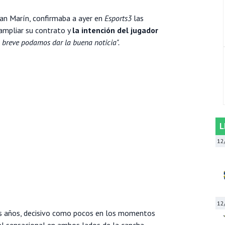
oan Marín, confirmaba a ayer en
Esports3
las
ampliar su contrato y
la intención del jugador
 breve podamos dar la buena noticia".
L
12
12
mos años, decisivo como pocos en los momentos
l sensacional en ambos lados de la cancha.