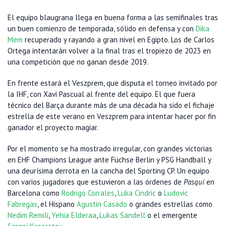
El equipo blaugrana llega en buena forma a las semifinales tras
un buen comienzo de temporada, sólido en defensa y con
Dika
Mem
recuperado y rayando a gran nivel en Egipto. Los de Carlos
Ortega intentarán volver a la final tras el tropiezo de 2023 en
una competición que no ganan desde 2019.
En frente estará el Veszprem, que disputa el torneo invitado por
la IHF, con Xavi Pascual al frente del equipo. El que fuera
técnico del Barça durante más de una década ha sido el fichaje
estrella de este verano en Veszprem para intentar hacer por fin
ganador el proyecto magiar.
Por el momento se ha mostrado irregular, con grandes victorias
en EHF Champions League ante Füchse Berlin y PSG Handball y
una deurísima derrota en la cancha del Sporting CP. Un equipo
con varios jugadores que estuvieron a las órdenes de
Pasqui
en
Barcelona como
Rodrigo Corrales
,
Luka Cindric
o
Ludovic
Fabregas
, el Hispano
Agustin Casado
o grandes estrellas como
Nedim Remili
,
Yehia Elderaa
,
Lukas Sandell
o el emergente