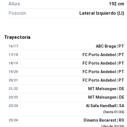
Altura
192 cm
Posición
Lateral Izquierdo (LI)
Trayectoria
16/17
ABC Braga | PT
17/18
FC Porto Andebol | PT
18/19
FC Porto Andebol | PT
19/20
FC Porto Andebol | PT
20/21
FC Porto Andebol | PT
21/22
MT Melsungen | DE
22/23
MT Melsungen | DE
23/24
Al Safa Handball | SA
(hasta
01/24
)
23/24
Dinamo Bucarest | RO
(desde
02/24
)