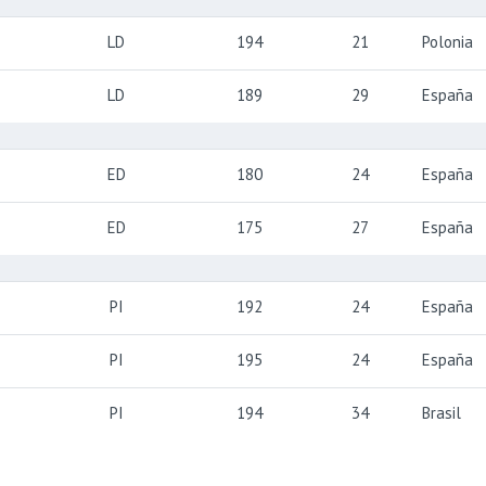
LD
194
21
Polonia
LD
189
29
España
ED
180
24
España
ED
175
27
España
PI
192
24
España
PI
195
24
España
PI
194
34
Brasil