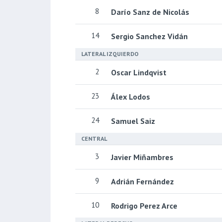
8
Darío Sanz de Nicolás
14
Sergio Sanchez Vidán
LATERAL IZQUIERDO
2
Oscar Lindqvist
23
Álex Lodos
24
Samuel Saiz
CENTRAL
3
Javier Miñambres
9
Adrián Fernández
10
Rodrigo Perez Arce