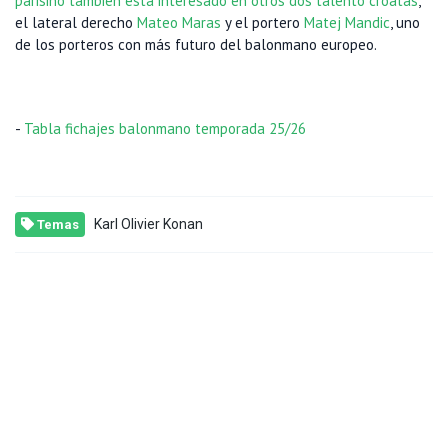
parisino también está interesado en otros dos talento croatas
,
el lateral derecho
Mateo Maras
y el portero
Matej Mandic
, uno
de los porteros con más futuro del balonmano europeo.
-
Tabla fichajes balonmano temporada 25/26
Karl Olivier Konan
Temas