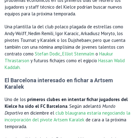
problemas económicos en los primeros días de febrero los
jugadores y staff técnico del Kielce podrían buscar nuevos
equipos para la próxima temporada.
Una plantilla la del club polaco plagada de estrellas como
Andy Wolff, Nedim Remili, Igor Karacic, Arkadiusz Moryto, los
pivotes Tournat y Karalek o los Dujshebaev, pero que cuenta
también con una nómina amplísima de jovenes talentos con
contrato como
Stefan Dodic
,
Elliot Stenmalm
o
Haukur
Thrastarson
y futuros fichajes como el egipcio
Hassan Walid
Kaddah.
El Barcelona interesado en fichar a Artsem
Karalek
Uno de los
primeros clubes en intentar fichar jugadores del
Kielce ha sido el FC Barcelona
. Según adelantó
Mundo
Deportivo
en diciembre el
club blaugrana estaría negociando la
incorporación del pivote Artsem Karalek
de cara a la próxima
temporada.