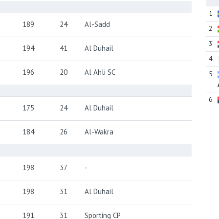
1
189
24
Al-Sadd
2
3
194
41
Al Duhail
4
196
20
Al Ahli SC
5
6
175
24
Al Duhail
184
26
Al-Wakra
198
37
-
198
31
Al Duhail
191
31
Sporting CP