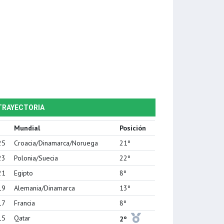
TRAYECTORIA
Mundial
Posición
25
Croacia/Dinamarca/Noruega
21º
23
Polonia/Suecia
22º
21
Egipto
8º
19
Alemania/Dinamarca
13º
17
Francia
8º
15
Qatar
2º