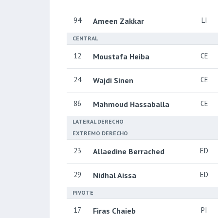
94
LI
Ameen Zakkar
CENTRAL
12
CE
Moustafa Heiba
24
CE
Wajdi Sinen
86
CE
Mahmoud Hassaballa
LATERAL DERECHO
EXTREMO DERECHO
23
ED
Allaedine Berrached
29
ED
Nidhal Aissa
PIVOTE
17
PI
Firas Chaieb