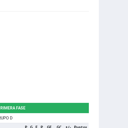
RIMERA FASE
RUPO D
P
G
E
P
GF
GC
+/-
Puntos