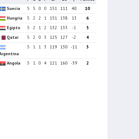
Suecia
5
5
0
0
151
111
40
10
Hungria
5
2
2
1
151
138
13
6
Egipto
5
2
1
2
132
133
-1
5
Qatar
5
2
0
3
125
127
-2
4
5
1
1
3
119
130
-11
3
Argentina
Angola
5
1
0
4
121
160
-39
2