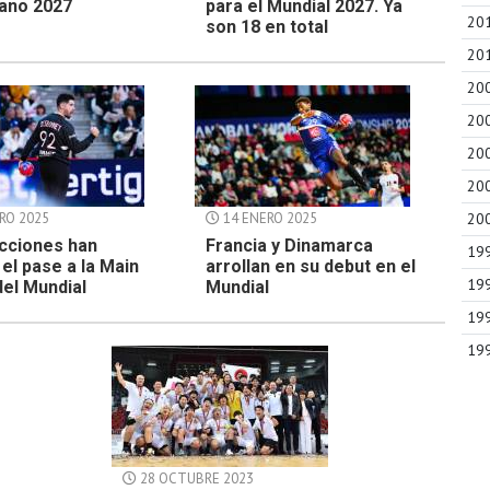
ano 2027
para el Mundial 2027. Ya
20
son 18 en total
20
20
20
20
20
RO 2025
14 ENERO 2025
20
ecciones han
Francia y Dinamarca
19
 el pase a la Main
arrollan en su debut en el
19
el Mundial
Mundial
19
19
28 OCTUBRE 2023