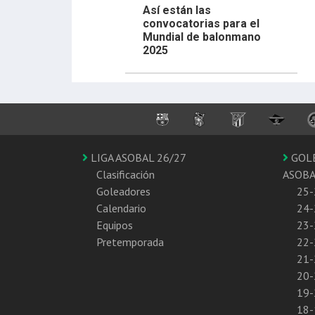
Así están las
convocatorias para el
Mundial de balonmano
2025
LIGA ASOBAL 26/27
GOL
Clasificación
ASOB
Goleadores
25-
Calendario
24-
Equipos
23-
Pretemporada
22-
21-
20-
19-
18-