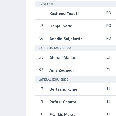
PORTERO
1
PO
Rasheed Yusuff
12
PO
Danjel Saric
16
PO
Anadin Suljakovic
EXTREMO IZQUIERDO
31
EI
Ahmad Madadi
92
EI
Anis Zouaoui
LATERAL IZQUIERDO
7
LI
Bertrand Roine
9
LI
Rafael Capote
10
LI
Frankis Marzo