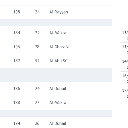
198
24
Al Rayyan
11
184
22
Al-Wakra
| 
193
28
Al Gharafa
13
| 
182
32
Al Ahli SC
14
| 
16
| 
186
24
Al Duhail
17
| 
188
27
Al-Wakra
194
26
Al Duhail