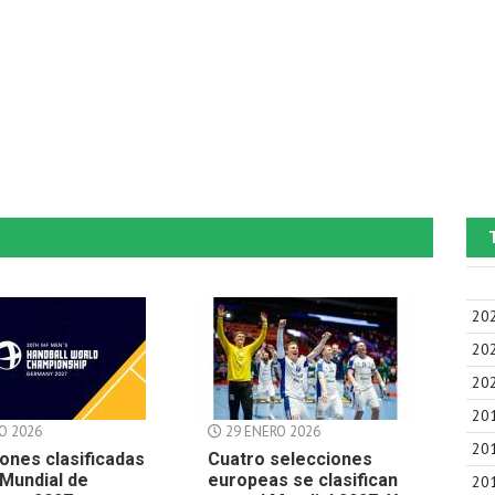
20
20
20
20
O 2026
29 ENERO 2026
20
ones clasificadas
Cuatro selecciones
 Mundial de
europeas se clasifican
20