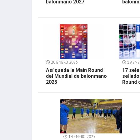
balonmano 2027
balonm
20 ENERO 2025
19 ENE
Así queda la Main Round
17 sel
del Mundial de balonmano
sellado
2025
Round d
14 ENERO 2025