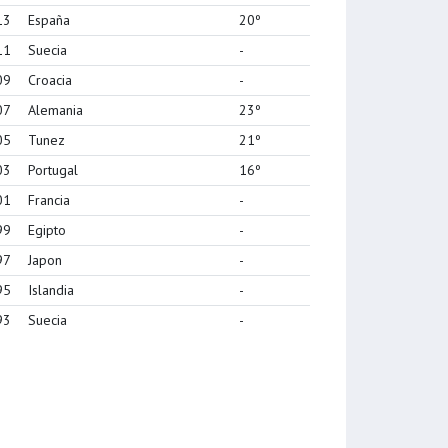
13
España
20º
11
Suecia
-
09
Croacia
-
07
Alemania
23º
05
Tunez
21º
03
Portugal
16º
01
Francia
-
99
Egipto
-
97
Japon
-
95
Islandia
-
93
Suecia
-