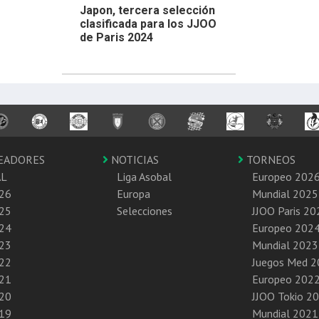
Japon, tercera selección
clasificada para los JJOO
de Paris 2024
EADORES
NOTICIAS
TORNEOS
AL
Liga Asobal
Europeo 202
26
Europa
Mundial 2025
25
Selecciones
JJOO Paris 20
24
Europeo 202
23
Mundial 2023
22
Juegos Med 
21
Europeo 202
20
JJOO Tokio 2
19
Mundial 2021