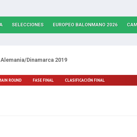
(CURRENT)
(CURRENT)
(CURRE
A
SELECCIONES
EUROPEO BALONMANO 2026
CAM
O
Alemania/Dinamarca 2019
MAIN ROUND
FASE FINAL
CLASIFICACIÓN FINAL