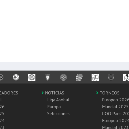
EADORES
NOTICIAS
TORNEOS
AL
Liga Asobal
Europeo 202
26
Europa
Mundial 2025
25
Selecciones
JJOO Paris 20
24
Europeo 202
23
Mundial 2023