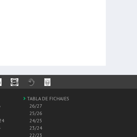
TABLA DE FICHAJES
6
26/27
25/26
24
24/25
4
23/24
22/23