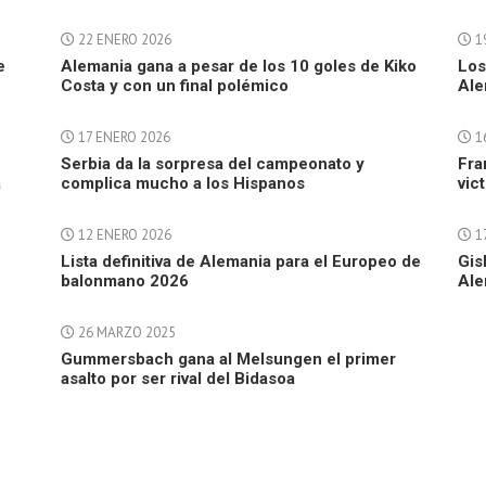
22 ENERO 2026
1
e
Alemania gana a pesar de los 10 goles de Kiko
Los
Costa y con un final polémico
Ale
17 ENERO 2026
1
Serbia da la sorpresa del campeonato y
Fra
a
complica mucho a los Hispanos
vic
12 ENERO 2026
1
Lista definitiva de Alemania para el Europeo de
Gis
balonmano 2026
Ale
26 MARZO 2025
Gummersbach gana al Melsungen el primer
asalto por ser rival del Bidasoa