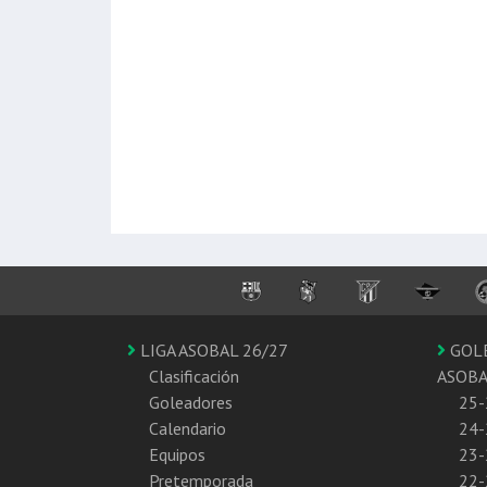
LIGA ASOBAL 26/27
GOL
Clasificación
ASOB
Goleadores
25-
Calendario
24-
Equipos
23-
Pretemporada
22-