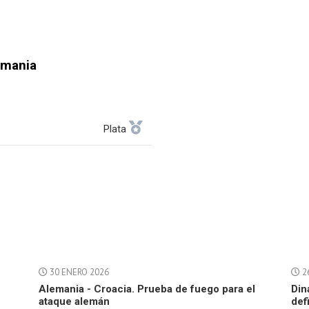
emania
Plata
30 ENERO 2026
2
Alemania - Croacia. Prueba de fuego para el
Din
ataque alemán
def