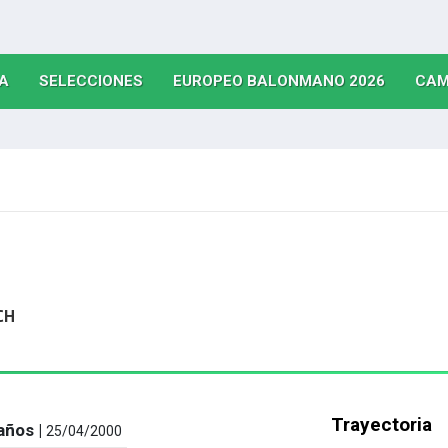
(CURRENT)
(CURRENT)
(CURRE
A
SELECCIONES
EUROPEO BALONMANO 2026
CAM
CH
Trayectoria
años |
25/04/2000