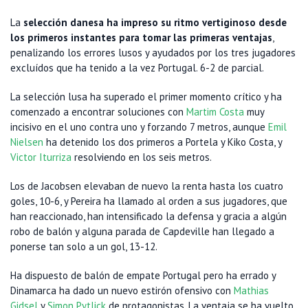
La
selección danesa ha impreso su ritmo vertiginoso desde
los primeros instantes para tomar las primeras ventajas
,
penalizando los errores lusos y ayudados por los tres jugadores
excluídos que ha tenido a la vez Portugal. 6-2 de parcial.
La selección lusa ha superado el primer momento crítico y ha
comenzado a encontrar soluciones con
Martim Costa
muy
incisivo en el uno contra uno y forzando 7 metros, aunque
Emil
Nielsen
ha detenido los dos primeros a Portela y Kiko Costa, y
Victor Iturriza
resolviendo en los seis metros.
Los de Jacobsen elevaban de nuevo la renta hasta los cuatro
goles, 10-6, y Pereira ha llamado al orden a sus jugadores, que
han reaccionado, han intensificado la defensa y gracia a algún
robo de balón y alguna parada de Capdeville han llegado a
ponerse tan solo a un gol, 13-12.
Ha dispuesto de balón de empate Portugal pero ha errado y
Dinamarca ha dado un nuevo estirón ofensivo con
Mathias
Gidsel
y
Simon Pytlick
de protagonistas. La ventaja se ha vuelto