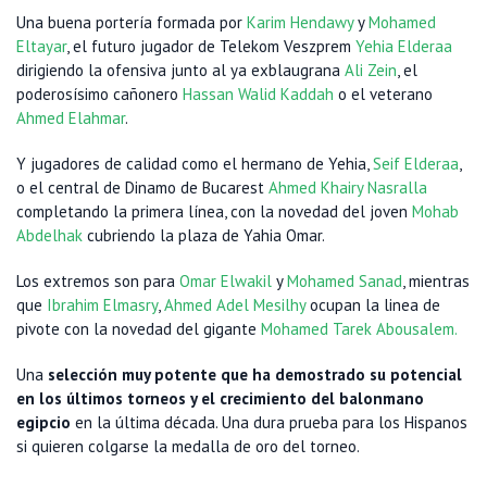
Una buena portería formada por
Karim Hendawy
y
Mohamed
Eltayar
, el futuro jugador de Telekom Veszprem
Yehia Elderaa
dirigiendo la ofensiva junto al ya exblaugrana
Ali Zein
, el
poderosísimo cañonero
Hassan Walid Kaddah
o el veterano
Ahmed Elahmar
.
Y jugadores de calidad como el hermano de Yehia,
Seif Elderaa
,
o el central de Dinamo de Bucarest
Ahmed Khairy Nasralla
completando la primera línea, con la novedad del joven
Mohab
Abdelhak
cubriendo la plaza de Yahia Omar.
Los extremos son para
Omar Elwakil
y
Mohamed Sanad
, mientras
que
Ibrahim Elmasry
,
Ahmed Adel Mesilhy
ocupan la linea de
pivote con la novedad del gigante
Mohamed Tarek Abousalem.
Una
selección muy potente que ha demostrado su potencial
en los últimos torneos y el crecimiento del balonmano
egipcio
en la última década. Una dura prueba para los Hispanos
si quieren colgarse la medalla de oro del torneo.