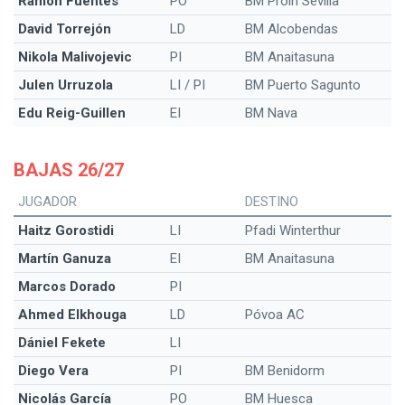
Ramon Fuentes
PO
BM Proin Sevilla
David Torrejón
LD
BM Alcobendas
Nikola Malivojevic
PI
BM Anaitasuna
Julen Urruzola
LI / PI
BM Puerto Sagunto
Edu Reig-Guillen
EI
BM Nava
BAJAS 26/27
JUGADOR
DESTINO
Haitz Gorostidi
LI
Pfadi Winterthur
Martín Ganuza
EI
BM Anaitasuna
Marcos Dorado
PI
Ahmed Elkhouga
LD
Póvoa AC
Dániel Fekete
LI
Diego Vera
PI
BM Benidorm
Nicolás García
PO
BM Huesca