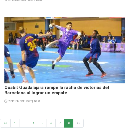
Quabit Guadalajara rompe la racha de victorias del
Barcelona al lograr un empate
7 DICIEMBRE 2017 | 10:21
<<
1
…
4
5
6
7
8
>>