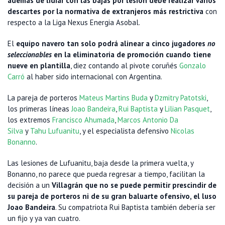
además de lidiar con las bajas por lesión debe realizar varios
descartes por la normativa de extranjeros más restrictiva
con
respecto a la Liga Nexus Energia Asobal.
El
equipo navero tan solo podrá alinear a cinco jugadores
no
seleccionables
en la eliminatoria de promoción cuando tiene
nueve en plantilla
, diez contando al pivote coruñés
Gonzalo
Carró
al haber sido internacional con Argentina.
La pareja de porteros
Mateus Martins Buda
y
Dzmitry Patotski
,
los primeras líneas
Joao Bandeira
,
Rui Baptista
y
Lilian Pasquet
,
los extremos
Francisco Ahumada
,
Marcos Antonio Da
Silva
y
Tahu Lufuanitu
, y el especialista defensivo
Nicolas
Bonanno
.
Las lesiones de Lufuanitu, baja desde la primera vuelta, y
Bonanno, no parece que pueda regresar a tiempo, facilitan la
decisión a un
Villagrán que no se puede permitir prescindir de
su pareja de porteros ni de su gran baluarte ofensivo, el luso
Joao Bandeira
. Su compatriota Rui Baptista también debería ser
un fijo y ya van cuatro.