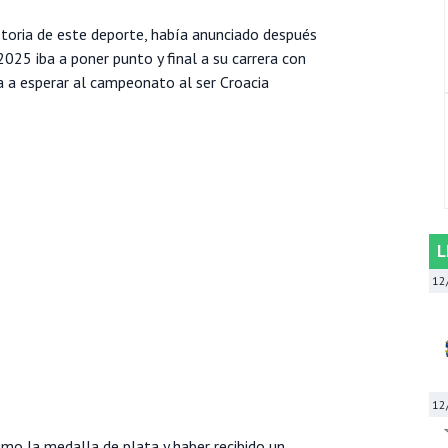
istoria de este deporte, había anunciado después
25 iba a poner punto y final a su carrera con
ba a esperar al campeonato al ser Croacia
L
12
12
omo la medalla de plata y haber recibido un