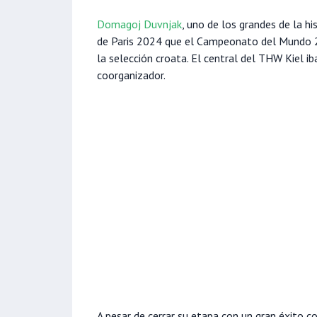
Domagoj Duvnjak
, uno de los grandes de la h
de Paris 2024 que el Campeonato del Mundo 20
la selección croata. El central del THW Kiel i
coorganizador.
A pesar de cerrar su etapa con un gran éxito c