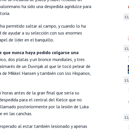
balonmano ha sido una despedida agridulce para
toria.
12
 ha permitido saltar al campo, y cuando lo ha
d de ayudar a su selección con sus enormes
pel de líder en el banquillo.
12
de que nunca haya podido colgarse una
ico, dos platas y un bronce mundiales, y tres
almarés de un Duvnjak al que le tocó pelear de
ca de Mikkel Hansen y también con los Hispanos,
12
ó horas antes de la gran final que sería su
despedida para el central del Kielce que no
 llamado posteriormente por la lesión de Luka
se en las canchas.
12
esperado al estar también lesionado y apenas