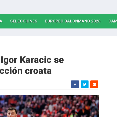
(CURRENT)
(CURRENT)
(CURRE
A
SELECCIONES
EUROPEO BALONMANO 2026
CAM
Igor Karacic se
ección croata