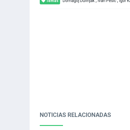
,
,
Domagoj Duvnjak
Ivan Pesic
Igor K
Temas
NOTICIAS RELACIONADAS