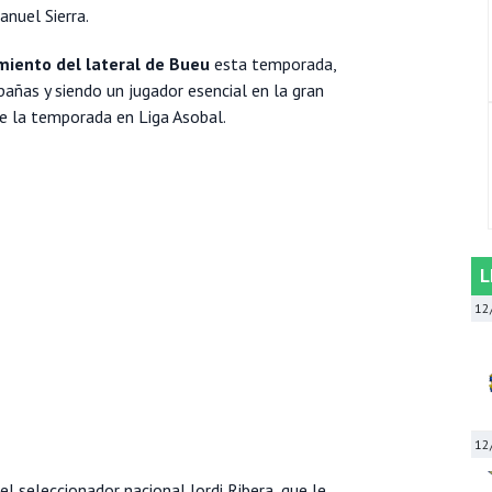
anuel Sierra.
miento del lateral de Bueu
esta temporada,
añas y siendo un jugador esencial en la gran
e la temporada en Liga Asobal.
L
12
12
l seleccionador nacional Jordi Ribera, que le