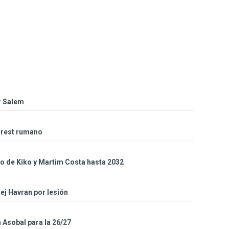
r Salem
arest rumano
so de Kiko y Martim Costa hasta 2032
ej Havran por lesión
a Asobal para la 26/27