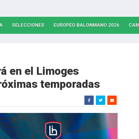
(CURRENT)
(CURRENT)
(CURRE
A
SELECCIONES
EUROPEO BALONMANO 2026
CAM
rá en el Limoges
próximas temporadas