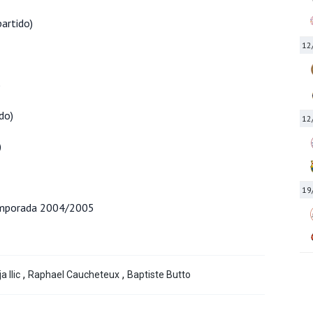
artido)
12
)
do)
12
)
19
 temporada 2004/2005
,
,
 Ilic
Raphael Caucheteux
Baptiste Butto