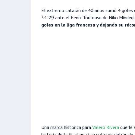
El extremo catalán de 40 años sumó 4 goles d
34-29 ante el Fenix Toulouse de Niko Mindegi
goles en la liga francesa y dejando su réc
Una marca histórica para
Valero Rivera
que le 
historia de la Starligue tan solo por detrás de