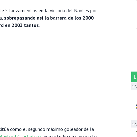
e 5 lanzamientos en la victoria del Nantes por
a,
sobrepasando así la barrera de los 2000
ord en 2003 tantos
.
L
12
12
sitúa como el segundo máximo goleador de la
Raphael Caucheteux
, que este fin de semana ha