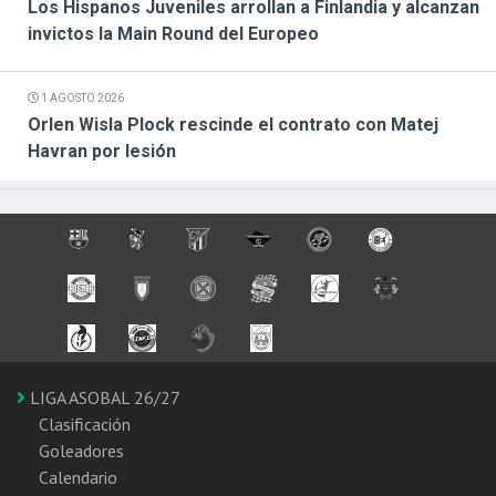
Los Hispanos Juveniles arrollan a Finlandia y alcanzan
invictos la Main Round del Europeo
1 AGOSTO 2026
Orlen Wisla Plock rescinde el contrato con Matej
Havran por lesión
LIGA ASOBAL 26/27
Clasificación
Goleadores
Calendario