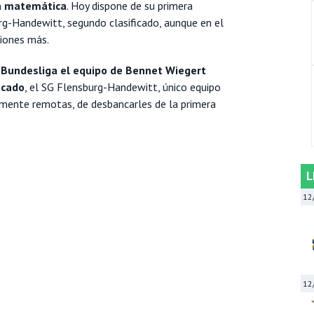
ra matemática
. Hoy dispone de su primera
rg-Handewitt, segundo clasificado, aunque en el
siones más.
la Bundesliga el equipo de Bennet Wiegert
icado
, el SG Flensburg-Handewitt, único equipo
ente remotas, de desbancarles de la primera
L
12
12