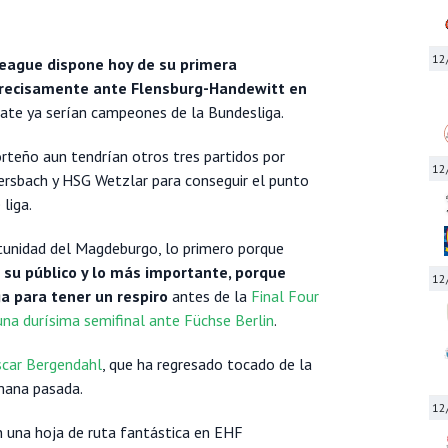
12
eague dispone hoy de su primera
precisamente ante Flensburg-Handewitt en
ate ya serían campeones de la Bundesliga.
orteño aun tendrían otros tres partidos por
12
sbach y HSG Wetzlar para conseguir el punto
liga.
tunidad del Magdeburgo, lo primero porque
su público y lo más importante, porque
12
a para tener un respiro
antes de la
Final Four
na durísima semifinal ante Füchse Berlin
.
car Bergendahl
, que ha regresado tocado de la
emana pasada.
12
 una hoja de ruta fantástica en EHF