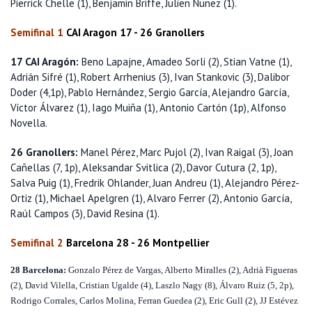
Pierrick Chelle (1), Benjamin Briffe, Julien Nunez (1).
Semifinal 1
CAI Aragon 17 - 26 Granollers
17 CAI Aragón:
Beno Lapajne, Amadeo Sorli (2), Stian Vatne (1),
Adrián Sifré (1), Robert Arrhenius (3), Ivan Stankovic (3), Dalibor
Doder (4,1p), Pablo Hernández, Sergio García, Alejandro García,
Víctor Álvarez (1), Iago Muiña (1), Antonio Cartón (1p), Alfonso
Novella.
26 Granollers:
Manel Pérez, Marc Pujol (2), Ivan Raigal (3), Joan
Cañellas (7, 1p), Aleksandar Svitlica (2), Davor Cutura (2, 1p),
Salva Puig (1), Fredrik Ohlander, Juan Andreu (1), Alejandro Pérez-
Ortiz (1), Michael Apelgren (1), Alvaro Ferrer (2), Antonio García,
Raúl Campos (3), David Resina (1).
Semifinal 2
Barcelona 28 - 26 Montpellier
28 Barcelona:
Gonzalo Pérez de Vargas, Alberto Miralles (2), Adrià Figueras
(2), David Vilella, Cristian Ugalde (4), Laszlo Nagy (8), Álvaro Ruiz
(5, 2p),
Rodrigo Corrales, Carlos Molina, Ferran Guedea (2), Eric Gull (2), JJ Estévez