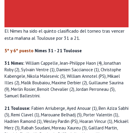
El Nimes ha sido el quinto clasificado del torneo tras vencer
esta mañana al Toulouse por 31 a 21.
5º y 6º puesto
Nimes 31 - 21 Toulouse
31 Nimes:
William Cappelle, Jean-Philippe Haon (4), Jonathan
Roby (2), Sylvain Ventre (1), Damien Saccianoce (1), Christophe
Kabengele, Nikola Malesevic (3), William Annotel (PS), Mikael
Illes (2), Malik Boubaiou, Maxime Derbier (2), Guillaume Saurina
(9), Merlin Rosier, Benoit Chevalier (2), Jordan Perroneau (5),
Samuel Ballestrini.
21 Toulouse:
Fabien Arriuberge, Ayed Anouar (1), Ben Aziza Sabhi
(3), Remi Clavel (1), Marouane Belhadj (5), Porter Valentin (1),
Hadrien Ramond (1), Wesley Pardin (PS), Hoaran Vincur (1), Mickaël
Merz (3), Rabah Soudani, Moreau Xaureu (3), Gaillard Martin,