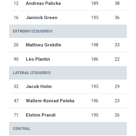
12
Andreas Palicka
189
38
16
Jannick Green
195
36
EXTREMO IZQUIERDO
20
Mathieu Grebille
198
33
90
Léo Plantin
186
22
LATERAL IZQUIERDO
32
Jacob Holm
195
29
47
Wallem-Konrad Peleka
196
23
71
Elohim Prandi
190
26
CENTRAL