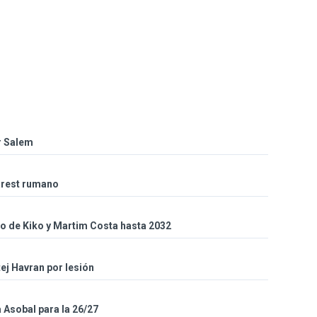
r Salem
arest rumano
so de Kiko y Martim Costa hasta 2032
ej Havran por lesión
a Asobal para la 26/27