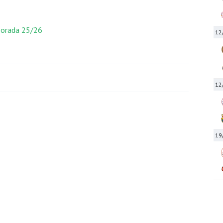
mporada 25/26
12
12
19