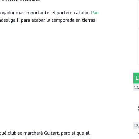
u jugador más importante, el portero catalán
Pau
ndesliga II para acabar la temporada en tierras
L
12
12
qué club se marchará Guitart, pero sí que
el