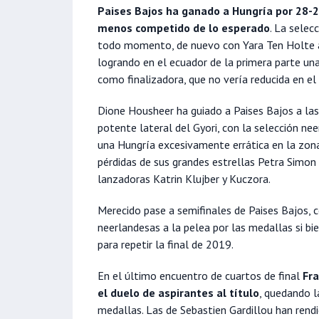
Paises Bajos ha ganado a Hungría por 28-2
menos competido de lo esperado
. La selec
todo momento, de nuevo con Yara Ten Holte a 
logrando en el ecuador de la primera parte un
como finalizadora, que no vería reducida en el 
Dione Housheer ha guiado a Paises Bajos a las 
potente lateral del Gyori, con la selección ne
una Hungría excesivamente errática en la zon
pérdidas de sus grandes estrellas Petra Simon 
lanzadoras Katrin Klujber y Kuczora.
Merecido pase a semifinales de Paises Bajos, 
neerlandesas a la pelea por las medallas si bi
para repetir la final de 2019.
En el último encuentro de cuartos de final
Fra
el duelo de aspirantes al título
, quedando l
medallas. Las de Sebastien Gardillou han ren