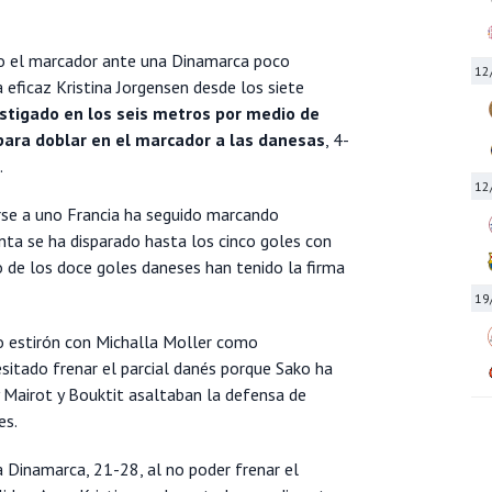
ido el marcador ante una Dinamarca poco
12
a eficaz Kristina Jorgensen desde los siete
stigado en los seis metros por medio de
 para doblar en el marcador a las danesas
, 4-
.
12
se a uno Francia ha seguido marcando
enta se ha disparado hasta los cinco goles con
o de los doce goles daneses han tenido la firma
19
o estirón con Michalla Moller como
sitado frenar el parcial danés porque Sako ha
y Mairot y Bouktit asaltaban la defensa de
es.
 Dinamarca, 21-28, al no poder frenar el