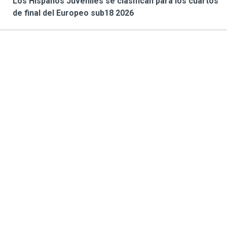
Los Hispanos Juveniles se clasifican para los cuartos
de final del Europeo sub18 2026