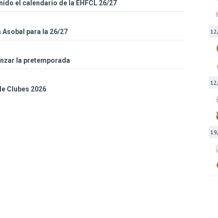
inido el calendario de la EHFCL 26/27
a Asobal para la 26/27
12
enzar la pretemporada
12
 de Clubes 2026
19