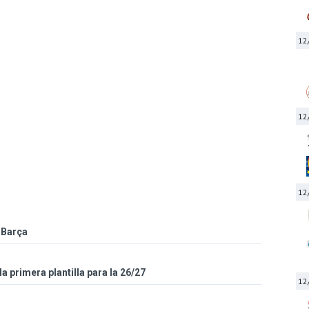
12
12
12
 Barça
la primera plantilla para la 26/27
12