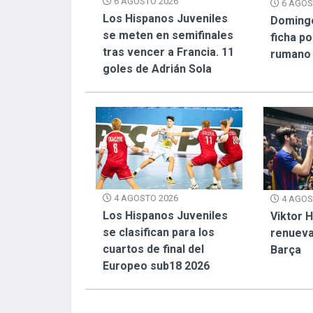
6 AGOSTO 2026
6 AGOS
Los Hispanos Juveniles
Doming
se meten en semifinales
ficha p
tras vencer a Francia. 11
rumano
goles de Adrián Sola
4 AGOSTO 2026
4 AGOS
Los Hispanos Juveniles
Viktor 
se clasifican para los
renueva
cuartos de final del
Barça
Europeo sub18 2026