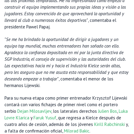
las dos próximas temporadas. Me ha impresionado cómo empezó a
construir el equipo implementando sus propias ideas y visión a los
jugadores. Estoy convencido de que aprovechará la oportunidad y
llevará al club a numerosos éxitos deportivos"
, comentaba el
presidente Pawel Papaj.
"Se me ha brindado la oportunidad de dirigir a jugadores y un
equipo top mundial, muchos entrenadores han soñado con ello.
Agradezco la confianza depositada en mí por la junta directiva de
SGP Industria, el consejo de supervisión y las autoridades del club.
Las expectativas hacia mí y hacia el Industria Kielce serán altas,
pero les aseguro que no me asusta esta responsabilidad y que estoy
deseando empezar a trabajar"
, comentaba el menor de los
hermanos Lijewski.
Para su nueva etapa como primer entrenador Krzysztof Lijewski
contará con varios fichajes de primer nivel como el portero
serbio
Dejan Milosavljev
, los laterales derechos
Julien Bos
,
Luka
Lovre Klarica
y
Faruk Yusuf
, que regresa a Kielce después de
cuatro años de cesión, además de los jóvenes
Kirill Rabchinski
y,
a falta de confirmación oficial,
Milorad Bakic
.