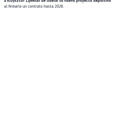
a Krzysztof Lijewski de liderar su nuevo proyecto deportivo
al firmarle un contrato hasta 2028.