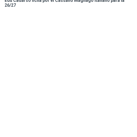
Edu Cadarso ficha por el Cassano Magnago italiano para la
26/27